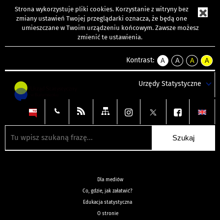
Strona wykorzystuje
pliki cookies
. Korzystanie z witryny bez
zmiany ustawień Twojej przeglądarki oznacza, że będą one
umieszczane w Twoim urządzeniu końcowym. Zawsze możesz
zmienić te ustawienia.
Kontrast:
A
A
A
A
kontrast
kontrast
kontrast
kontra
domyślny
biały
żółty
czarny
Urzędy Statystyczne
tekst
tekst
tekst
na
na
na
czarnym
czarnym
żółtym
Dla mediów
Co, gdzie, jak załatwić?
Edukacja statystyczna
O stronie