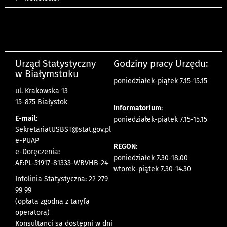
Urząd Statystyczny
Godziny pracy Urzędu:
w Białymstoku
poniedziałek-piątek 7.15-15.15
ul. Krakowska 13
15-875 Białystok
Informatorium
:
E-mail:
poniedziałek-piątek 7.15-15.15
SekretariatUSBST@stat.gov.pl
e-PUAP
REGON:
e-Doręczenia:
poniedziałek 7.30-18.00
AE:PL-51917-81333-WBVHB-24
wtorek-piątek 7.30-14.30
Infolinia Statystyczna: 22 279
99 99
(opłata zgodna z taryfą
operatora)
Konsultanci są dostępni w dni