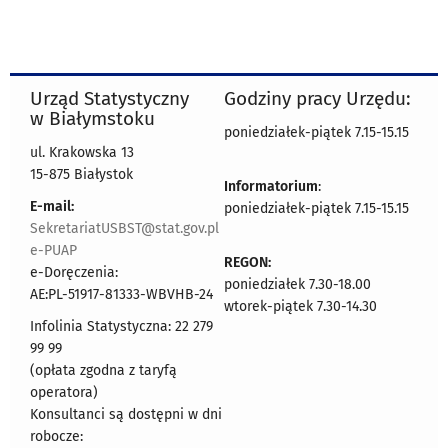
Urząd Statystyczny
Godziny pracy Urzędu:
w Białymstoku
poniedziałek-piątek 7.15-15.15
ul. Krakowska 13
15-875 Białystok
Informatorium
:
E-mail:
poniedziałek-piątek 7.15-15.15
SekretariatUSBST@stat.gov.pl
e-PUAP
REGON:
e-Doręczenia:
poniedziałek 7.30-18.00
AE:PL-51917-81333-WBVHB-24
wtorek-piątek 7.30-14.30
Infolinia Statystyczna: 22 279
99 99
(opłata zgodna z taryfą
operatora)
Konsultanci są dostępni w dni
robocze: