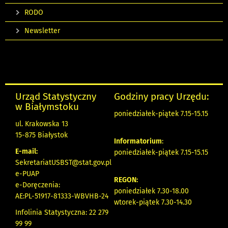
RODO
Newsletter
Urząd Statystyczny
Godziny pracy Urzędu:
w Białymstoku
poniedziałek-piątek 7.15-15.15
ul. Krakowska 13
15-875 Białystok
Informatorium
:
E-mail:
poniedziałek-piątek 7.15-15.15
SekretariatUSBST@stat.gov.pl
e-PUAP
REGON:
e-Doręczenia:
poniedziałek 7.30-18.00
AE:PL-51917-81333-WBVHB-24
wtorek-piątek 7.30-14.30
Infolinia Statystyczna: 22 279
99 99