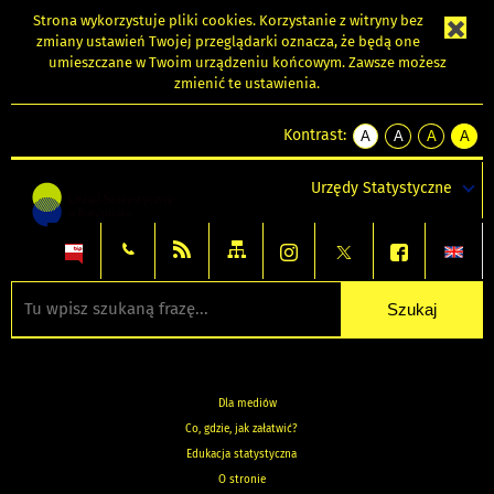
Strona wykorzystuje
pliki cookies
. Korzystanie z witryny bez
zmiany ustawień Twojej przeglądarki oznacza, że będą one
umieszczane w Twoim urządzeniu końcowym. Zawsze możesz
zmienić te ustawienia.
Kontrast:
A
A
A
A
kontrast
kontrast
kontrast
kontra
domyślny
biały
żółty
czarny
Urzędy Statystyczne
tekst
tekst
tekst
na
na
na
czarnym
czarnym
żółtym
Dla mediów
Co, gdzie, jak załatwić?
Edukacja statystyczna
O stronie