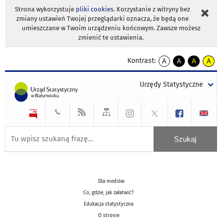
Strona wykorzystuje
pliki cookies
. Korzystanie z witryny bez
zmiany ustawień Twojej przeglądarki oznacza, że będą one
umieszczane w Twoim urządzeniu końcowym. Zawsze możesz
zmienić te ustawienia.
Kontrast:
A
A
A
A
kontrast
kontrast
kontrast
kontra
domyślny
biały
żółty
czarny
Urzędy Statystyczne
tekst
tekst
tekst
na
na
na
czarnym
czarnym
żółtym
Dla mediów
Co, gdzie, jak załatwić?
Edukacja statystyczna
O stronie