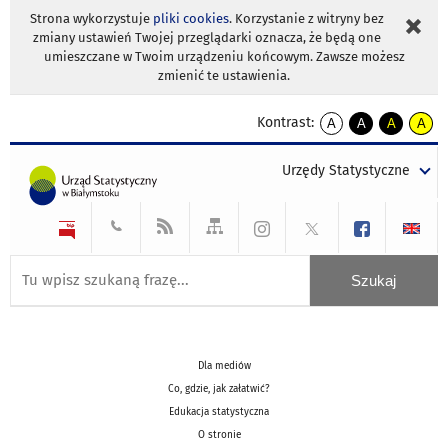
Strona wykorzystuje
pliki cookies
. Korzystanie z witryny bez
zmiany ustawień Twojej przeglądarki oznacza, że będą one
umieszczane w Twoim urządzeniu końcowym. Zawsze możesz
zmienić te ustawienia.
Kontrast:
A
A
A
A
kontrast
kontrast
kontrast
kontra
domyślny
biały
żółty
czarny
Urzędy Statystyczne
tekst
tekst
tekst
na
na
na
czarnym
czarnym
żółtym
Dla mediów
Co, gdzie, jak załatwić?
Edukacja statystyczna
O stronie