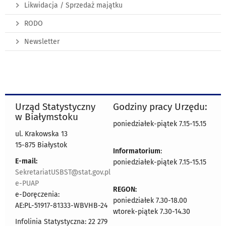
Likwidacja / Sprzedaż majątku
RODO
Newsletter
Urząd Statystyczny
Godziny pracy Urzędu:
w Białymstoku
poniedziałek-piątek 7.15-15.15
ul. Krakowska 13
15-875 Białystok
Informatorium
:
E-mail:
poniedziałek-piątek 7.15-15.15
SekretariatUSBST@stat.gov.pl
e-PUAP
REGON:
e-Doręczenia:
poniedziałek 7.30-18.00
AE:PL-51917-81333-WBVHB-24
wtorek-piątek 7.30-14.30
Infolinia Statystyczna: 22 279