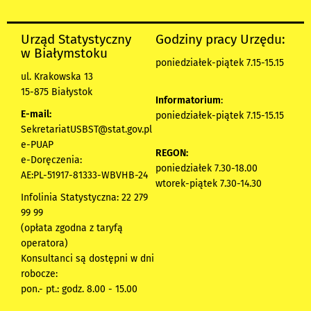
Urząd Statystyczny
Godziny pracy Urzędu:
w Białymstoku
poniedziałek-piątek 7.15-15.15
ul. Krakowska 13
15-875 Białystok
Informatorium
:
E-mail:
poniedziałek-piątek 7.15-15.15
SekretariatUSBST@stat.gov.pl
e-PUAP
REGON:
e-Doręczenia:
poniedziałek 7.30-18.00
AE:PL-51917-81333-WBVHB-24
wtorek-piątek 7.30-14.30
Infolinia Statystyczna: 22 279
99 99
(opłata zgodna z taryfą
operatora)
Konsultanci są dostępni w dni
robocze:
pon.- pt.: godz. 8.00 - 15.00