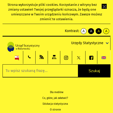
Strona wykorzystuje
pliki cookies
. Korzystanie z witryny bez
zmiany ustawień Twojej przeglądarki oznacza, że będą one
umieszczane w Twoim urządzeniu końcowym. Zawsze możesz
zmienić te ustawienia.
Kontrast:
A
A
A
A
kontrast
kontrast
kontrast
kontra
domyślny
biały
żółty
czarny
Urzędy Statystyczne
tekst
tekst
tekst
na
na
na
czarnym
czarnym
żółtym
Dla mediów
Co, gdzie, jak załatwić?
Edukacja statystyczna
O stronie