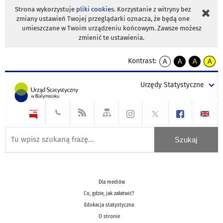
Strona wykorzystuje
pliki cookies
. Korzystanie z witryny bez
zmiany ustawień Twojej przeglądarki oznacza, że będą one
umieszczane w Twoim urządzeniu końcowym. Zawsze możesz
zmienić te ustawienia.
Kontrast:
A
A
A
A
kontrast
kontrast
kontrast
kontra
domyślny
biały
żółty
czarny
Urzędy Statystyczne
tekst
tekst
tekst
na
na
na
czarnym
czarnym
żółtym
Dla mediów
Co, gdzie, jak załatwić?
Edukacja statystyczna
O stronie