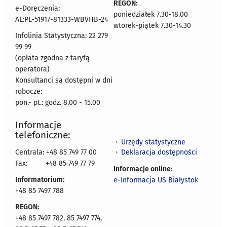
REGON:
e-Doręczenia:
poniedziałek 7.30-18.00
AE:PL-51917-81333-WBVHB-24
wtorek-piątek 7.30-14.30
Infolinia Statystyczna: 22 279
99 99
(opłata zgodna z taryfą
operatora)
Konsultanci są dostępni w dni
robocze:
pon.- pt.: godz. 8.00 - 15.00
Informacje
telefoniczne:
Urzędy statystyczne
Deklaracja dostępności
Centrala: +48 85 749 77 00
Fax:
+48 85 749 77 79
Informacje online:
Informatorium:
e-Informacja US Białystok
+48 85 7497 788
REGON:
+48 85 7497 782, 85 7497 774,