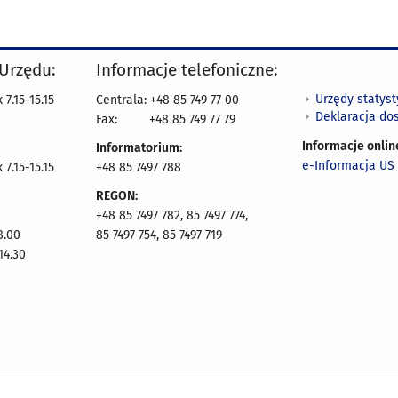
 Urzędu:
Informacje telefoniczne:
Urzędy statys
7.15-15.15
Centrala: +48 85 749 77 00
Deklaracja do
Fax:
+48 85 749 77 79
Informacje onlin
Informatorium:
e-Informacja US 
7.15-15.15
+48 85 7497 788
REGON:
+48 85 7497 782, 85 7497 774,
8.00
85 7497 754, 85 7497 719
14.30