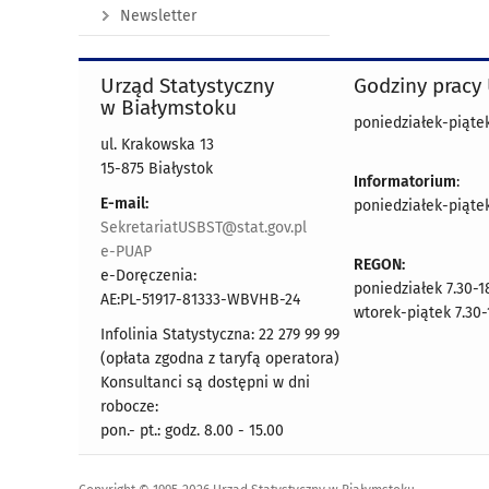
Newsletter
Urząd Statystyczny
Godziny pracy
w Białymstoku
poniedziałek-piątek 
ul. Krakowska 13
15-875 Białystok
Informatorium
:
E-mail:
poniedziałek-piątek 
SekretariatUSBST@stat.gov.pl
e-PUAP
REGON:
e-Doręczenia:
poniedziałek 7.30-1
AE:PL-51917-81333-WBVHB-24
wtorek-piątek 7.30-
Infolinia Statystyczna: 22 279 99 99
(opłata zgodna z taryfą operatora)
Konsultanci są dostępni w dni
robocze:
pon.- pt.: godz. 8.00 - 15.00