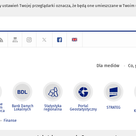
any ustawień Twojej przeglądarki oznacza, że będą one umieszczane w Twoi
Dla mediów
Co, 
ne
Bank Danych
Statystyka
Portal
um
STRATEG
Lokalnych
regionalna
Geostatystyczny
wca
K
Finanse