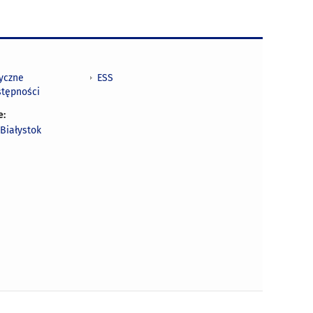
tyczne
ESS
stępności
e:
Białystok