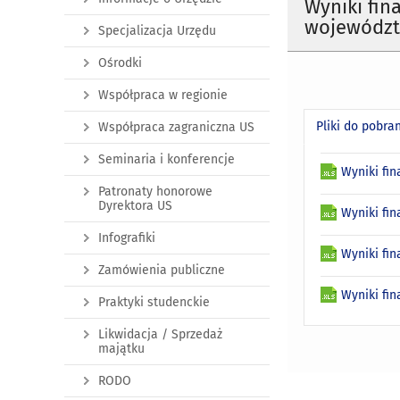
Wyniki fin
województ
Specjalizacja Urzędu
Ośrodki
Współpraca w regionie
Pliki do pobra
Współpraca zagraniczna US
Seminaria i konferencje
Wyniki fi
Patronaty honorowe
Dyrektora US
Wyniki fi
Infografiki
Wyniki fi
Zamówienia publiczne
Wyniki fi
Praktyki studenckie
Likwidacja / Sprzedaż
majątku
RODO