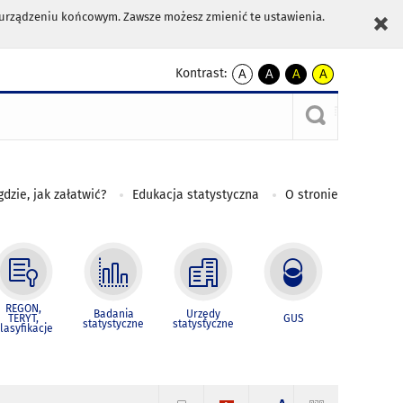
m urządzeniu końcowym. Zawsze możesz zmienić te ustawienia.
Kontrast:
A
A
A
A
kontrast
kontrast
kontrast
kontrast
domyślny
biały
żółty
czarny
tekst
tekst
tekst
na
na
na
czarnym
czarnym
żółtym
gdzie, jak załatwić?
Edukacja statystyczna
O stronie
REGON,
Badania
Urzędy
TERYT,
GUS
statystyczne
statystyczne
lasyfikacje