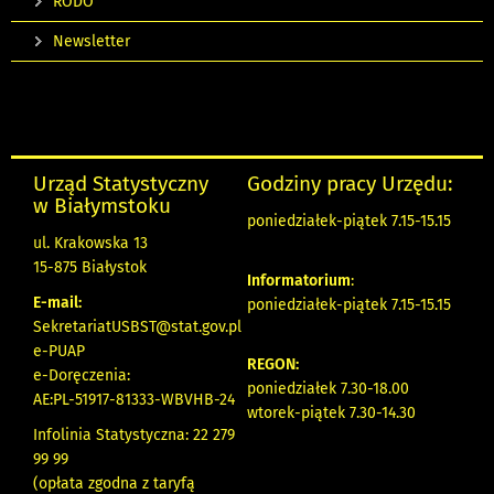
RODO
Newsletter
Urząd Statystyczny
Godziny pracy Urzędu:
w Białymstoku
poniedziałek-piątek 7.15-15.15
ul. Krakowska 13
15-875 Białystok
Informatorium
:
E-mail:
poniedziałek-piątek 7.15-15.15
SekretariatUSBST@stat.gov.pl
e-PUAP
REGON:
e-Doręczenia:
poniedziałek 7.30-18.00
AE:PL-51917-81333-WBVHB-24
wtorek-piątek 7.30-14.30
Infolinia Statystyczna: 22 279
99 99
(opłata zgodna z taryfą