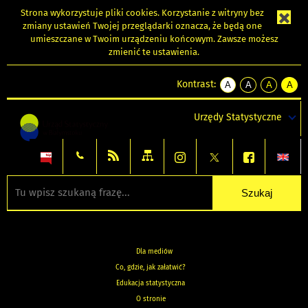
Strona wykorzystuje
pliki cookies
. Korzystanie z witryny bez
zmiany ustawień Twojej przeglądarki oznacza, że będą one
umieszczane w Twoim urządzeniu końcowym. Zawsze możesz
zmienić te ustawienia.
Kontrast:
A
A
A
A
kontrast
kontrast
kontrast
kontra
domyślny
biały
żółty
czarny
Urzędy Statystyczne
tekst
tekst
tekst
na
na
na
czarnym
czarnym
żółtym
Dla mediów
Co, gdzie, jak załatwić?
Edukacja statystyczna
O stronie