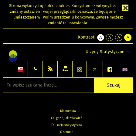
Strona wykorzystuje
pliki cookies
. Korzystanie z witryny bez
zmiany ustawień Twojej przeglądarki oznacza, że będą one
umieszczane w Twoim urządzeniu końcowym. Zawsze możesz
zmienić te ustawienia.
Kontrast:
A
A
A
A
kontrast
kontrast
kontrast
kontra
domyślny
biały
żółty
czarny
Urzędy Statystyczne
tekst
tekst
tekst
na
na
na
czarnym
czarnym
żółtym
Dla mediów
Co, gdzie, jak załatwić?
Edukacja statystyczna
O stronie