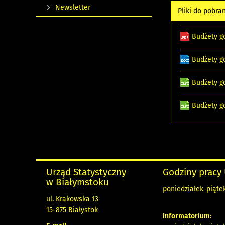
Newsletter
Pliki do pobra
Budżety g
Budżety g
Budżety g
Budżety g
Urząd Statystyczny
Godziny pracy
w Białymstoku
poniedziałek-piątek 
ul. Krakowska 13
15-875 Białystok
Informatorium
: