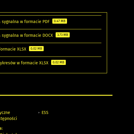
a sygnalna w formacie PDF
0.47 MB
a sygnalna w formacie DOCX
3.73 MB
 formacie XLSX
0.02 MB
wykresów w formacie XLSX
0.02 MB
tyczne
ESS
stępności
e: