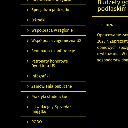
Budżety g
podlaskim 
Specjalizacja Urzędu
Ośrodki
10.10.2024
Współpraca w regionie
Opracowanie zaw
Współpraca zagraniczna US
2023 r. Zapreze
domowych, spoży
Seminaria i konferencje
użytkowania. W 
gospodarstw do
Patronaty honorowe
Dyrektora US
Infografiki
Zamówienia publiczne
Praktyki studenckie
Likwidacja / Sprzedaż
majątku
RODO