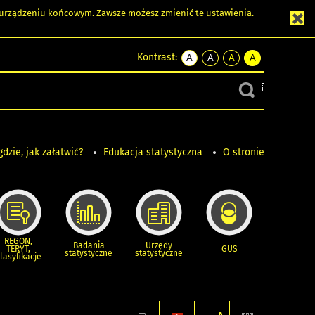
m urządzeniu końcowym. Zawsze możesz zmienić te ustawienia.
Kontrast:
A
A
A
A
kontrast
kontrast
kontrast
kontrast
domyślny
biały
żółty
czarny
tekst
tekst
tekst
na
na
na
czarnym
czarnym
żółtym
gdzie, jak załatwić?
Edukacja statystyczna
O stronie
REGON,
Badania
Urzędy
TERYT,
GUS
statystyczne
statystyczne
lasyfikacje