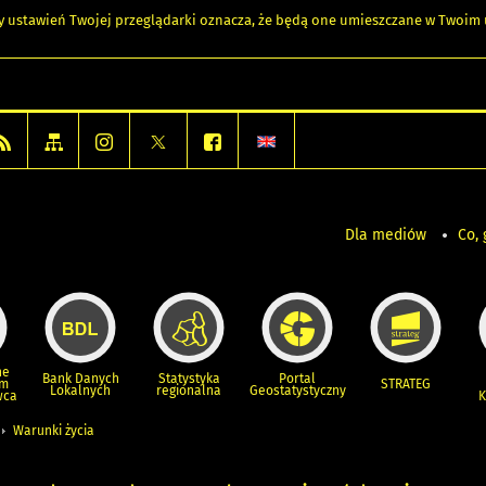
any ustawień Twojej przeglądarki oznacza, że będą one umieszczane w Twoi
Dla mediów
Co, 
ne
Bank Danych
Statystyka
Portal
um
STRATEG
Lokalnych
regionalna
Geostatystyczny
wca
K
Warunki życia