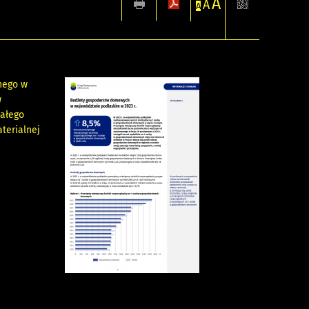
A
A
A
nego w
w
wałego
terialnej