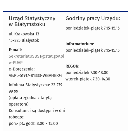
Urząd Statystyczny
Godziny pracy Urzędu:
w Białymstoku
poniedziałek-piątek 7.15-15.15
ul. Krakowska 13
15-875 Białystok
Informatorium
:
E-mail:
poniedziałek-piątek 7.15-15.15
SekretariatUSBST@stat.gov.pl
e-PUAP
REGON:
e-Doręczenia:
poniedziałek 7.30-18.00
AE:PL-51917-81333-WBVHB-24
wtorek-piątek 7.30-14.30
Infolinia Statystyczna: 22 279
99 99
(opłata zgodna z taryfą
operatora)
Konsultanci są dostępni w dni
robocze:
pon.- pt.: godz. 8.00 - 15.00