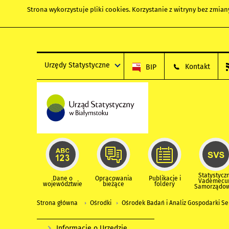
Strona wykorzystuje
pliki cookies
. Korzystanie z witryny bez zmi
Urzędy Statystyczne
Kontakt
BIP
Statystycz
Dane o
Opracowania
Publikacje i
Vademec
województwie
bieżące
foldery
Samorządo
Strona główna
Ośrodki
Ośrodek Badań i Analiz Gospodarki Se
Informacje o Urzędzie