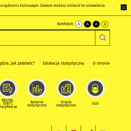
m urządzeniu końcowym. Zawsze możesz zmienić te ustawienia.
Kontrast:
A
A
A
A
kontrast
kontrast
kontrast
kontrast
domyślny
biały
żółty
czarny
tekst
tekst
tekst
na
na
na
czarnym
czarnym
żółtym
gdzie, jak załatwić?
Edukacja statystyczna
O stronie
REGON,
Badania
Urzędy
TERYT,
GUS
statystyczne
statystyczne
lasyfikacje