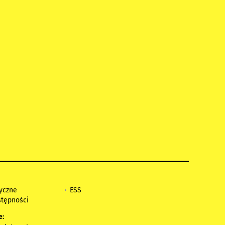
tyczne
ESS
stępności
e: