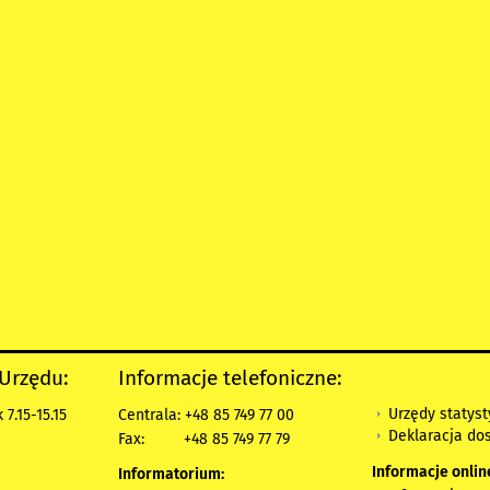
 Urzędu:
Informacje telefoniczne:
Urzędy statys
7.15-15.15
Centrala: +48 85 749 77 00
Deklaracja do
Fax:
+48 85 749 77 79
Informacje onlin
Informatorium: