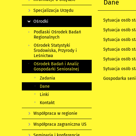
Dane
Specjalizacja Urzędu
Sytuacja osób st
Ośrodki
Sytuacja osób st
Podlaski Ośrodek Badań
Regionalnych
Sytuacja osób st
Ośrodek Statystyki
Sytuacja osób st
Środowiska, Przyrody i
Leśnictwa
Sytuacja osób st
Ośrodek Badań i Analiz
Sytuacja osób st
Gospodarki Senioralnej
Zadania
Gospodarka seni
Dane
Linki
Kontakt
Współpraca w regionie
Współpraca zagraniczna US
Seminaria i konferencje