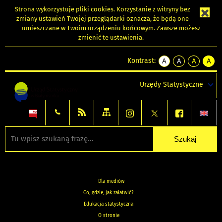
Strona wykorzystuje
pliki cookies
. Korzystanie z witryny bez
zmiany ustawień Twojej przeglądarki oznacza, że będą one
umieszczane w Twoim urządzeniu końcowym. Zawsze możesz
zmienić te ustawienia.
Kontrast:
A
A
A
A
kontrast
kontrast
kontrast
kontra
domyślny
biały
żółty
czarny
Urzędy Statystyczne
tekst
tekst
tekst
na
na
na
czarnym
czarnym
żółtym
Dla mediów
Co, gdzie, jak załatwić?
Edukacja statystyczna
O stronie