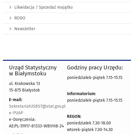
Likwidacja / Sprzedaż majątku
RODO
Newsletter
Urząd Statystyczny
Godziny pracy Urzędu:
w Białymstoku
poniedziałek-piątek 7.15-15.15
ul. Krakowska 13
15-875 Białystok
Informatorium
:
E-mail:
poniedziałek-piątek 7.15-15.15
SekretariatUSBST@stat.gov.pl
e-PUAP
REGON:
e-Doręczenia:
poniedziałek 7.30-18.00
AE:PL-51917-81333-WBVHB-24
wtorek-piątek 7.30-14.30