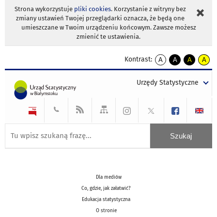
Strona wykorzystuje
pliki cookies
. Korzystanie z witryny bez
zmiany ustawień Twojej przeglądarki oznacza, że będą one
umieszczane w Twoim urządzeniu końcowym. Zawsze możesz
zmienić te ustawienia.
Kontrast:
A
A
A
A
kontrast
kontrast
kontrast
kontra
domyślny
biały
żółty
czarny
Urzędy Statystyczne
tekst
tekst
tekst
na
na
na
czarnym
czarnym
żółtym
Dla mediów
Co, gdzie, jak załatwić?
Edukacja statystyczna
O stronie