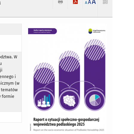
A
a
A
A
ództwa. W
u
ji
zennego i
micznym (w
es tematów
w formie