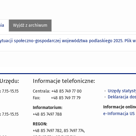
nia
Wyjdź z archiwum
sytuacji społeczno-gospodarczej województwa podlaskiego 2025. Plik 
 Urzędu:
Informacje telefoniczne:
Urzędy statys
7.15-15.15
Centrala: +48 85 749 77 00
Deklaracja do
Fax:
+48 85 749 77 79
Informacje onlin
Informatorium:
e-Informacja US 
7.15-15.15
+48 85 7497 788
REGON:
+48 85 7497 782, 85 7497 774,