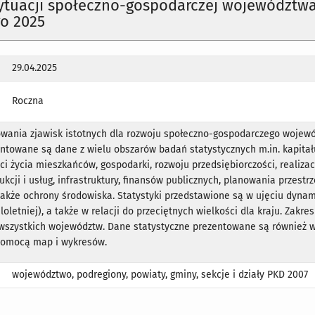
sytuacji społeczno-gospodarczej województw
go 2025
29.04.2025
Roczna
cowania zjawisk istotnych dla rozwoju społeczno-gospodarczego wojew
entowane są dane z wielu obszarów badań statystycznych m.in. kapitał
ści życia mieszkańców, gospodarki, rozwoju przedsiębiorczości, realizac
ukcji i usług, infrastruktury, finansów publicznych, planowania przestr
a także ochrony środowiska. Statystyki przedstawione są w ujęciu dyna
loletniej), a także w relacji do przeciętnych wielkości dla kraju. Zakr
 wszystkich województw. Dane statystyczne prezentowane są również 
 pomocą map i wykresów.
województwo, podregiony, powiaty, gminy, sekcje i działy PKD 2007