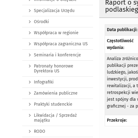
Raport o 
podlaskie
Specjalizacja Urzędu
Ośrodki
Data publikacji:
Współpraca w regionie
Częstotliwość
Współpraca zagraniczna US
wydania:
Seminaria i konferencje
Analiza zróżni
publikacji prez
Patronaty honorowe
Dyrektora US
ludzkiego, jako
inwestycji, prod
Infografiki
rewitalizacji, 
retrospekcji wie
Zamówienia publiczne
jest spójny dla
Praktyki studenckie
graficznej - za
Likwidacja / Sprzedaż
majątku
Przekroje:
RODO