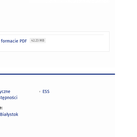
w formacie PDF
42.23 MB
tyczne
ESS
stępności
e:
Białystok