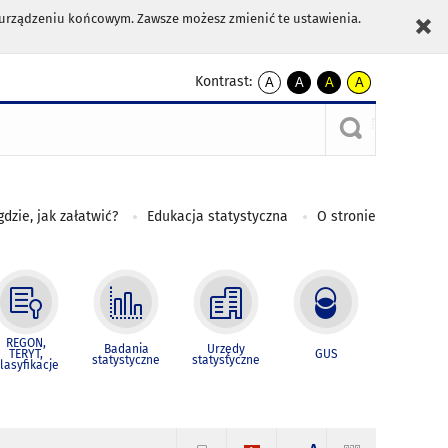
m urządzeniu końcowym. Zawsze możesz zmienić te ustawienia.
Kontrast:
A
A
A
A
kontrast
kontrast
kontrast
kontrast
domyślny
biały
żółty
czarny
tekst
tekst
tekst
na
na
na
czarnym
czarnym
żółtym
gdzie, jak załatwić?
Edukacja statystyczna
O stronie
REGON,
Badania
Urzędy
TERYT,
GUS
statystyczne
statystyczne
lasyfikacje