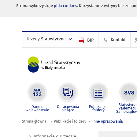
Strona wykorzystuje
pliki cookies
. Korzystanie z witryny bez zmi
Urzędy Statystyczne
Kontakt
BIP
Statystycz
Dane o
Opracowania
Publikacje i
Vademec
województwie
bieżące
foldery
Samorządo
Strona główna
Publikacje i foldery
Inne opracowania
Informacje o Urzędzie