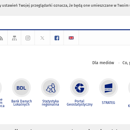
any ustawień Twojej przeglądarki oznacza, że będą one umieszczane w Twoi
Dla mediów
Co, 
ne
Bank Danych
Statystyka
Portal
um
STRATEG
Lokalnych
regionalna
Geostatystyczny
wca
K