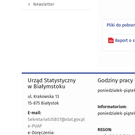
Newsletter
Pliki do pobra
Raport o 
Urząd Statystyczny
Godziny pracy
w Białymstoku
poniedziałek-piątek 
ul. Krakowska 13
15-875 Białystok
Informatorium
:
E-mail:
poniedziałek-piątek 
SekretariatUSBST@stat.gov.pl
e-PUAP
REGON:
e-Doręczenia: