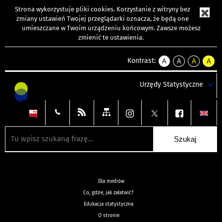
Strona wykorzystuje
pliki cookies
. Korzystanie z witryny bez
zmiany ustawień Twojej przeglądarki oznacza, że będą one
umieszczane w Twoim urządzeniu końcowym. Zawsze możesz
zmienić te ustawienia.
Kontrast:
A
A
A
A
kontrast
kontrast
kontrast
kontra
domyślny
biały
żółty
czarny
Urzędy Statystyczne
tekst
tekst
tekst
na
na
na
czarnym
czarnym
żółtym
Dla mediów
Co, gdzie, jak załatwić?
Edukacja statystyczna
O stronie