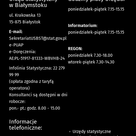
w Białymstoku
poniedziałek-piątek 7.15-15.15
ul. Krakowska 13
15-875 Białystok
Informatorium
:
E-mail:
poniedziałek-piątek 7.15-15.15
SekretariatUSBST@stat.gov.pl
e-PUAP
REGON:
e-Doręczenia:
poniedziałek 7.30-18.00
AE:PL-51917-81333-WBVHB-24
wtorek-piątek 7.30-14.30
Infolinia Statystyczna: 22 279
99 99
(opłata zgodna z taryfą
operatora)
Konsultanci są dostępni w dni
robocze:
pon.- pt.: godz. 8.00 - 15.00
Informacje
telefoniczne:
Urzędy statystyczne