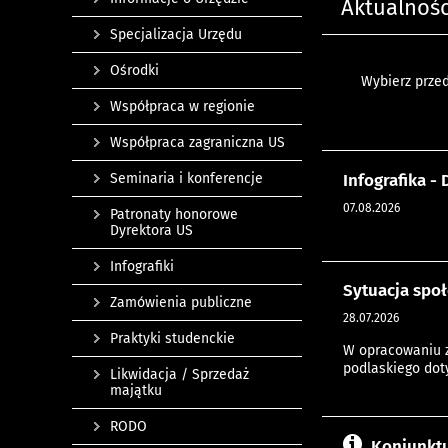
Aktualnośc
Specjalizacja Urzędu
Ośrodki
Wybierz przed
Współpraca w regionie
Współpraca zagraniczna US
Infografika -
Seminaria i konferencje
07.08.2026
Patronaty honorowe
Dyrektora US
Infografiki
Sytuacja spo
Zamówienia publiczne
28.07.2026
Praktyki studenckie
W opracowaniu z
podlaskiego doty
Likwidacja / Sprzedaż
majątku
RODO
Koniunktu