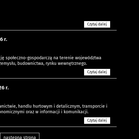
Czytaj dalej
 r.
cję społeczno-gospodarczą na terenie województwa
przemysłu, budownictwa, rynku wewnętrznego.
Czytaj dalej
6 r.
ictwie, handlu hurtowym i detalicznym, transporcie i
nomicznymi oraz w informacji i komunikacji.
Czytaj dalej
następna strona