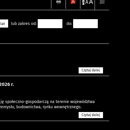
A
A
A
lub zakres od:
do:
 lat
Czytaj dalej
026 r.
cję społeczno-gospodarczą na terenie województwa
przemysłu, budownictwa, rynku wewnętrznego.
Czytaj dalej
.