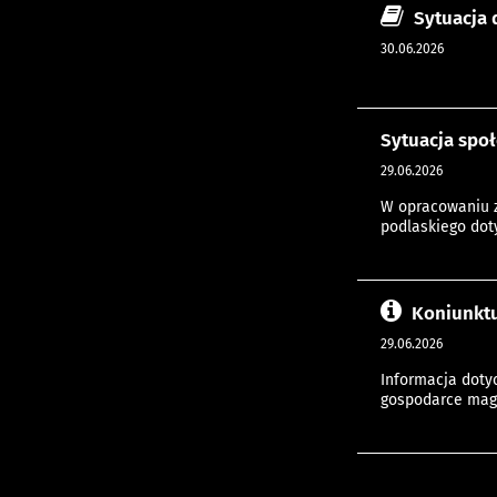
Sytuacja 
30.06.2026
Sytuacja spo
29.06.2026
W opracowaniu z
podlaskiego doty
Koniunktu
29.06.2026
Informacja doty
gospodarce maga