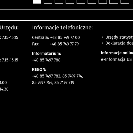
 Urzędu:
Informacje telefoniczne:
Urzędy statys
7.15-15.15
Centrala: +48 85 749 77 00
Deklaracja do
Fax:
+48 85 749 77 79
Informacje onlin
Informatorium:
e-Informacja US 
7.15-15.15
+48 85 7497 788
REGON:
+48 85 7497 782, 85 7497 774,
8.00
85 7497 754, 85 7497 719
14.30