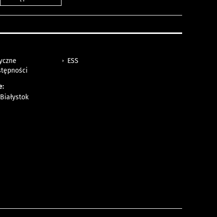
tyczne
ESS
stępności
e:
Białystok