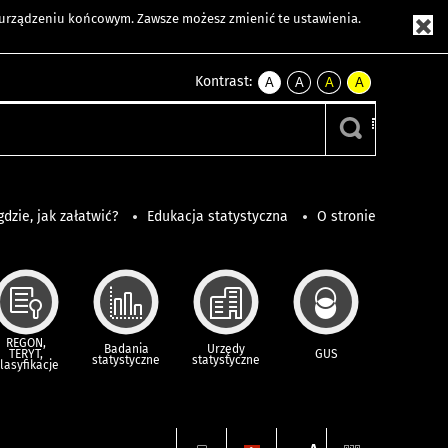
m urządzeniu końcowym. Zawsze możesz zmienić te ustawienia.
Kontrast:
A
A
A
A
kontrast
kontrast
kontrast
kontrast
domyślny
biały
żółty
czarny
tekst
tekst
tekst
na
na
na
czarnym
czarnym
żółtym
gdzie, jak załatwić?
Edukacja statystyczna
O stronie
REGON,
Badania
Urzędy
TERYT,
GUS
statystyczne
statystyczne
lasyfikacje