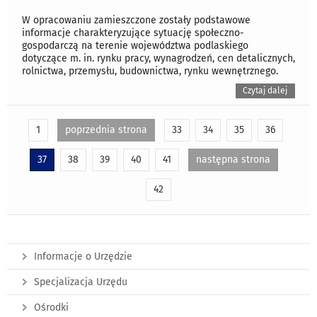
W opracowaniu zamieszczone zostały podstawowe
informacje charakteryzujące sytuację społeczno-
gospodarczą na terenie województwa podlaskiego
dotyczące m. in. rynku pracy, wynagrodzeń, cen detalicznych,
rolnictwa, przemysłu, budownictwa, rynku wewnętrznego.
Czytaj dalej
1
poprzednia strona
33
34
35
36
37
38
39
40
41
następna strona
42
Informacje o Urzędzie
Specjalizacja Urzędu
Ośrodki