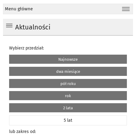
Menu główne
Aktualności
Wybierz przedział:
Najnowsze
dwa miesiące
pół roku
rok
2 lata
5 lat
lub zakres od: