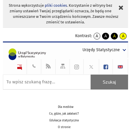
Strona wykorzystuje
pliki cookies
. Korzystanie z witryny bez
zmiany ustawień Twojej przeglądarki oznacza, że będą one
umieszczane w Twoim urządzeniu końcowym. Zawsze możesz
zmienić te ustawienia.
Kontrast:
A
A
A
A
kontrast
kontrast
kontrast
kontra
domyślny
biały
żółty
czarny
Urzędy Statystyczne
tekst
tekst
tekst
na
na
na
czarnym
czarnym
żółtym
Dla mediów
Co, gdzie, jak załatwić?
Edukacja statystyczna
O stronie