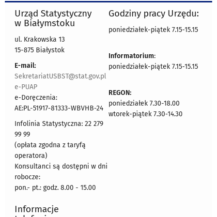
Urząd Statystyczny
Godziny pracy Urzędu:
w Białymstoku
poniedziałek-piątek 7.15-15.15
ul. Krakowska 13
15-875 Białystok
Informatorium
:
E-mail:
poniedziałek-piątek 7.15-15.15
SekretariatUSBST@stat.gov.pl
e-PUAP
REGON:
e-Doręczenia:
poniedziałek 7.30-18.00
AE:PL-51917-81333-WBVHB-24
wtorek-piątek 7.30-14.30
Infolinia Statystyczna: 22 279
99 99
(opłata zgodna z taryfą
operatora)
Konsultanci są dostępni w dni
robocze:
pon.- pt.: godz. 8.00 - 15.00
Informacje