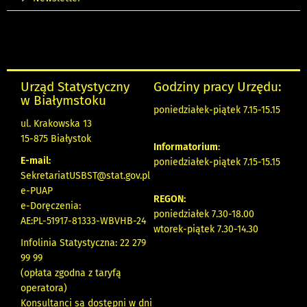
Urząd Statystyczny
Godziny pracy Urzędu:
w Białymstoku
poniedziałek-piątek 7.15-15.15
ul. Krakowska 13
15-875 Białystok
Informatorium
:
E-mail:
poniedziałek-piątek 7.15-15.15
SekretariatUSBST@stat.gov.pl
e-PUAP
REGON:
e-Doręczenia:
poniedziałek 7.30-18.00
AE:PL-51917-81333-WBVHB-24
wtorek-piątek 7.30-14.30
Infolinia Statystyczna: 22 279
99 99
(opłata zgodna z taryfą
operatora)
Konsultanci są dostępni w dni