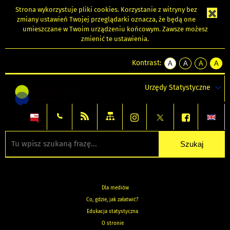
Strona wykorzystuje
pliki cookies
. Korzystanie z witryny bez
zmiany ustawień Twojej przeglądarki oznacza, że będą one
umieszczane w Twoim urządzeniu końcowym. Zawsze możesz
zmienić te ustawienia.
Kontrast:
A
A
A
A
kontrast
kontrast
kontrast
kontra
domyślny
biały
żółty
czarny
Urzędy Statystyczne
tekst
tekst
tekst
na
na
na
czarnym
czarnym
żółtym
Dla mediów
Co, gdzie, jak załatwić?
Edukacja statystyczna
O stronie