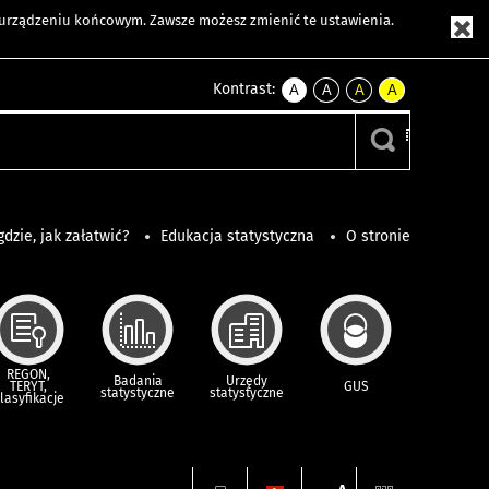
m urządzeniu końcowym. Zawsze możesz zmienić te ustawienia.
Kontrast:
A
A
A
A
kontrast
kontrast
kontrast
kontrast
domyślny
biały
żółty
czarny
tekst
tekst
tekst
na
na
na
czarnym
czarnym
żółtym
gdzie, jak załatwić?
Edukacja statystyczna
O stronie
REGON,
Badania
Urzędy
TERYT,
GUS
statystyczne
statystyczne
lasyfikacje