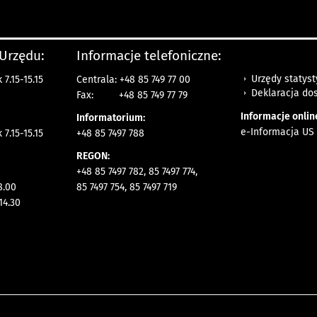
 Urzędu:
Informacje telefoniczne:
Urzędy statys
7.15-15.15
Centrala: +48 85 749 77 00
Deklaracja do
Fax:
+48 85 749 77 79
Informacje onlin
Informatorium:
e-Informacja US 
7.15-15.15
+48 85 7497 788
REGON:
+48 85 7497 782, 85 7497 774,
8.00
85 7497 754, 85 7497 719
14.30