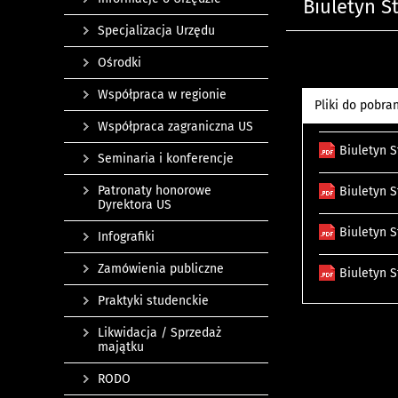
Biuletyn S
Specjalizacja Urzędu
Ośrodki
Współpraca w regionie
Pliki do pobra
Współpraca zagraniczna US
Biuletyn 
Seminaria i konferencje
Patronaty honorowe
Biuletyn 
Dyrektora US
Biuletyn 
Infografiki
Zamówienia publiczne
Biuletyn 
Praktyki studenckie
Likwidacja / Sprzedaż
majątku
RODO