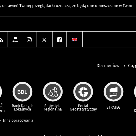
any ustawień Twojej przeglądarki oznacza, że będą one umieszczane w Twoi
Dla mediów
Co, 
ne
Bank Danych
Statystyka
Portal
um
STRATEG
Lokalnych
regionalna
Geostatystyczny
wca
K
Inne opracowania