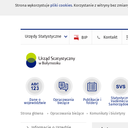
Strona wykorzystuje
pliki cookies
. Korzystanie z witryny bez zmi
Urzędy Statystyczne
Kontakt
BIP
Statystycz
Dane o
Opracowania
Publikacje i
Vademec
województwie
bieżące
foldery
Samorządo
Strona główna
Opracowania bieżące
Komunikaty i biuletyny
Informacje o Urzędzie