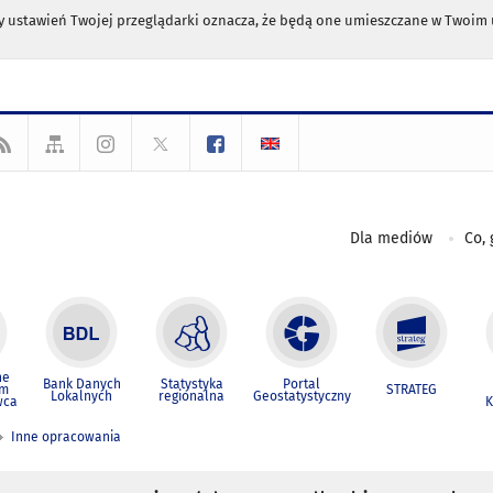
any ustawień Twojej przeglądarki oznacza, że będą one umieszczane w Twoi
Dla mediów
Co, 
ne
Bank Danych
Statystyka
Portal
um
STRATEG
Lokalnych
regionalna
Geostatystyczny
wca
K
Inne opracowania