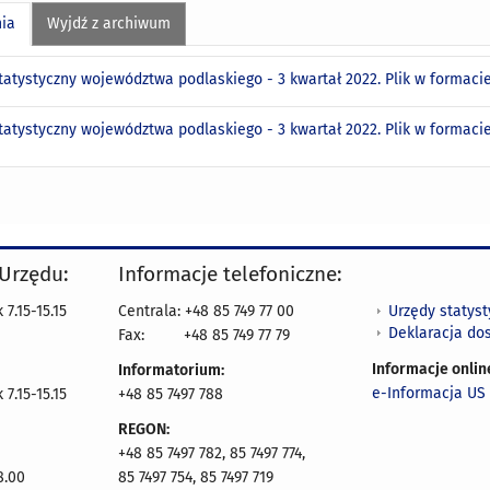
nia
Wyjdź z archiwum
statystyczny województwa podlaskiego - 3 kwartał 2022. Plik w formac
statystyczny województwa podlaskiego - 3 kwartał 2022. Plik w formac
 Urzędu:
Informacje telefoniczne:
Urzędy statys
7.15-15.15
Centrala: +48 85 749 77 00
Deklaracja do
Fax:
+48 85 749 77 79
Informacje onlin
Informatorium:
e-Informacja US 
7.15-15.15
+48 85 7497 788
REGON:
+48 85 7497 782, 85 7497 774,
8.00
85 7497 754, 85 7497 719