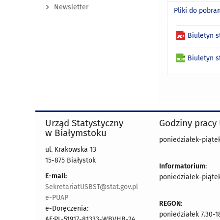
Newsletter
Pliki do pobra
Biuletyn 
Biuletyn 
Urząd Statystyczny
Godziny pracy
w Białymstoku
poniedziałek-piątek 
ul. Krakowska 13
15-875 Białystok
Informatorium
:
E-mail:
poniedziałek-piątek 
SekretariatUSBST@stat.gov.pl
e-PUAP
REGON:
e-Doręczenia:
poniedziałek 7.30-1
AE:PL-51917-81333-WBVHB-24