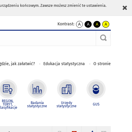
m urządzeniu końcowym. Zawsze możesz zmienić te ustawienia.
Kontrast:
A
A
A
A
kontrast
kontrast
kontrast
kontrast
domyślny
biały
żółty
czarny
tekst
tekst
tekst
na
na
na
czarnym
czarnym
żółtym
gdzie, jak załatwić?
Edukacja statystyczna
O stronie
REGON,
Badania
Urzędy
TERYT,
GUS
statystyczne
statystyczne
lasyfikacje