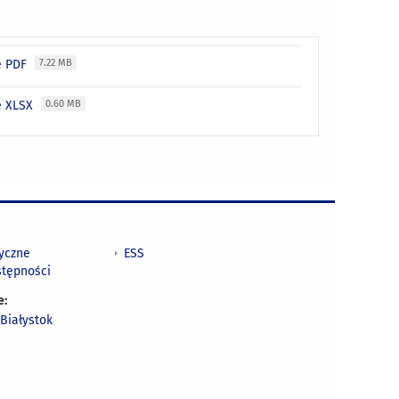
ie PDF
7.22 MB
ie XLSX
0.60 MB
tyczne
ESS
stępności
e:
Białystok