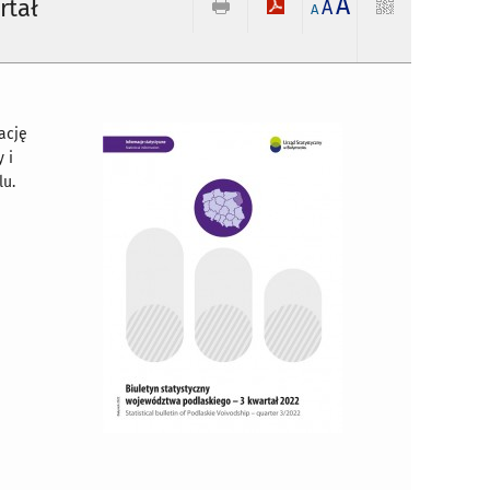
A
rtał
A
A
ację
 i
lu.