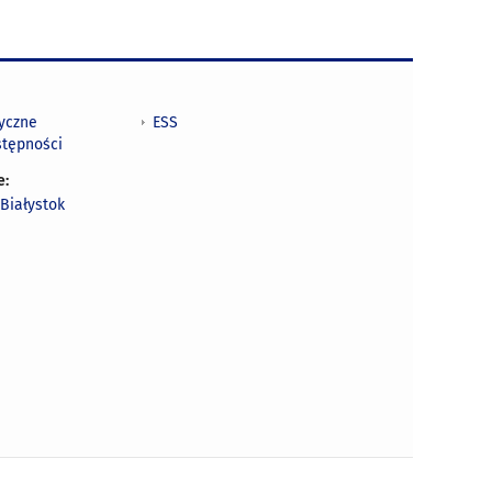
tyczne
ESS
stępności
e:
Białystok