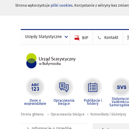
Strona wykorzystuje
pliki cookies
. Korzystanie z witryny bez zmi
Urzędy Statystyczne
Kontakt
BIP
Statystycz
Dane o
Opracowania
Publikacje i
Vademec
województwie
bieżące
foldery
Samorządo
Strona główna
Opracowania bieżące
Komunikaty i biuletyny
Informacje o Urzędzie