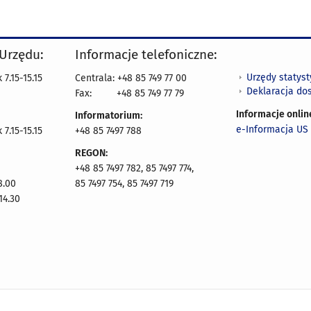
 Urzędu:
Informacje telefoniczne:
Urzędy statys
7.15-15.15
Centrala: +48 85 749 77 00
Deklaracja do
Fax:
+48 85 749 77 79
Informacje onlin
Informatorium:
e-Informacja US 
7.15-15.15
+48 85 7497 788
REGON:
+48 85 7497 782, 85 7497 774,
8.00
85 7497 754, 85 7497 719
14.30