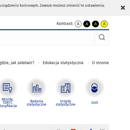
m urządzeniu końcowym. Zawsze możesz zmienić te ustawienia.
Kontrast:
A
A
A
A
kontrast
kontrast
kontrast
kontrast
domyślny
biały
żółty
czarny
tekst
tekst
tekst
na
na
na
czarnym
czarnym
żółtym
gdzie, jak załatwić?
Edukacja statystyczna
O stronie
REGON,
Badania
Urzędy
TERYT,
GUS
statystyczne
statystyczne
lasyfikacje