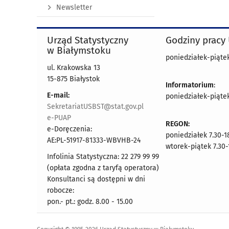
Newsletter
Urząd Statystyczny
Godziny pracy
w Białymstoku
poniedziałek-piątek 
ul. Krakowska 13
15-875 Białystok
Informatorium
:
E-mail:
poniedziałek-piątek 
SekretariatUSBST@stat.gov.pl
e-PUAP
REGON:
e-Doręczenia:
poniedziałek 7.30-1
AE:PL-51917-81333-WBVHB-24
wtorek-piątek 7.30-
Infolinia Statystyczna: 22 279 99 99
(opłata zgodna z taryfą operatora)
Konsultanci są dostępni w dni
robocze:
pon.- pt.: godz. 8.00 - 15.00