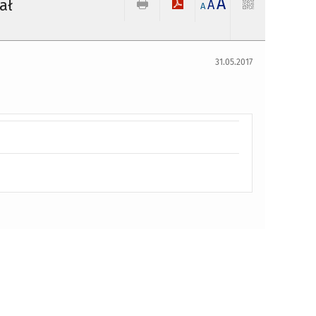
A
ał
A
A
31.05.2017