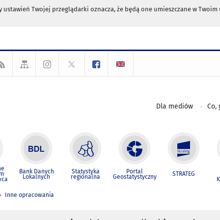
any ustawień Twojej przeglądarki oznacza, że będą one umieszczane w Twoi
Dla mediów
Co, 
ne
Bank Danych
Statystyka
Portal
um
STRATEG
Lokalnych
regionalna
Geostatystyczny
wca
K
Inne opracowania