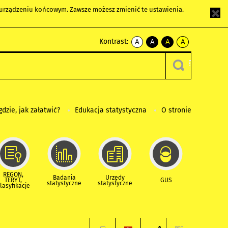
m urządzeniu końcowym. Zawsze możesz zmienić te ustawienia.
Kontrast:
A
A
A
A
kontrast
kontrast
kontrast
kontrast
domyślny
biały
żółty
czarny
tekst
tekst
tekst
na
na
na
czarnym
czarnym
żółtym
gdzie, jak załatwić?
Edukacja statystyczna
O stronie
REGON,
Badania
Urzędy
TERYT,
GUS
statystyczne
statystyczne
lasyfikacje