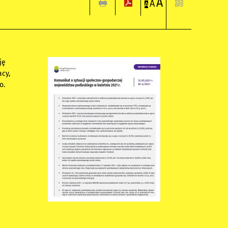
A
A
A
ję
acy,
o.