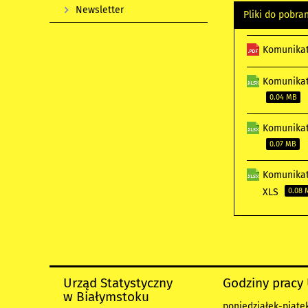
Newsletter
Pliki do pobra
Komunikat
Komunikat
0.04 MB
Komunikat
0.07 MB
Komunikat
XLS
0.08 
Urząd Statystyczny
Godziny pracy
w Białymstoku
poniedziałek-piątek 