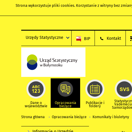
Strona wykorzystuje
pliki cookies
. Korzystanie z witryny bez zmi
Urzędy Statystyczne
Kontakt
BIP
Statystycz
Dane o
Opracowania
Publikacje i
Vademec
województwie
bieżące
foldery
Samorządo
Strona główna
Opracowania bieżące
Komunikaty i biuletyny
Informacje o Urzędzie