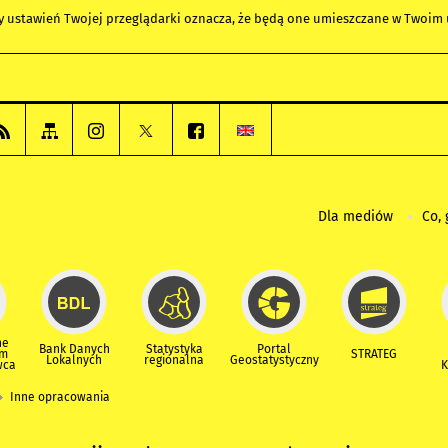
any ustawień Twojej przeglądarki oznacza, że będą one umieszczane w Twoi
Dla mediów
Co, 
ne
Bank Danych
Statystyka
Portal
um
STRATEG
Lokalnych
regionalna
Geostatystyczny
wca
K
Inne opracowania