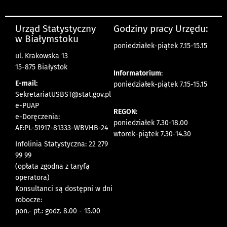
Urząd Statystyczny
Godziny pracy Urzędu:
w Białymstoku
poniedziałek-piątek 7.15-15.15
ul. Krakowska 13
15-875 Białystok
Informatorium
:
E-mail:
poniedziałek-piątek 7.15-15.15
SekretariatUSBST@stat.gov.pl
e-PUAP
REGON:
e-Doręczenia:
poniedziałek 7.30-18.00
AE:PL-51917-81333-WBVHB-24
wtorek-piątek 7.30-14.30
Infolinia Statystyczna: 22 279
99 99
(opłata zgodna z taryfą
operatora)
Konsultanci są dostępni w dni
robocze:
pon.- pt.: godz. 8.00 - 15.00