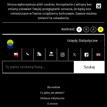
Strona wykorzystuje
pliki cookies
. Korzystanie z witryny bez
zmiany ustawień Twojej przeglądarki oznacza, że będą one
umieszczane w Twoim urządzeniu końcowym. Zawsze możesz
zmienić te ustawienia.
Kontrast:
A
A
A
A
kontrast
kontrast
kontrast
kontra
domyślny
biały
żółty
czarny
Urzędy Statystyczne
tekst
tekst
tekst
na
na
na
czarnym
czarnym
żółtym
Dla mediów
Co, gdzie, jak załatwić?
Edukacja statystyczna
O stronie