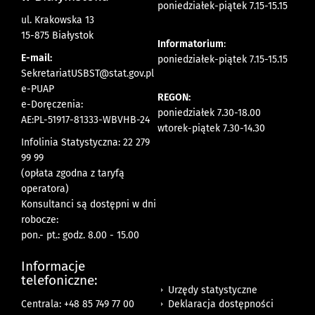
poniedziałek-piątek 7.15-15.15
ul. Krakowska 13
15-875 Białystok
Informatorium
:
E-mail:
poniedziałek-piątek 7.15-15.15
SekretariatUSBST@stat.gov.pl
e-PUAP
REGON:
e-Doręczenia:
poniedziałek 7.30-18.00
AE:PL-51917-81333-WBVHB-24
wtorek-piątek 7.30-14.30
Infolinia Statystyczna: 22 279
99 99
(opłata zgodna z taryfą
operatora)
Konsultanci są dostępni w dni
robocze:
pon.- pt.: godz. 8.00 - 15.00
Informacje
telefoniczne:
Urzędy statystyczne
Deklaracja dostępności
Centrala: +48 85 749 77 00