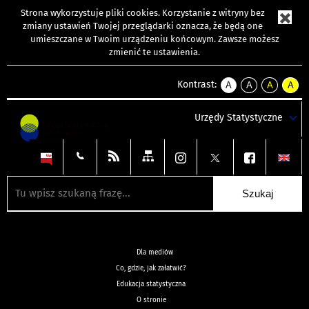
Strona wykorzystuje
pliki cookies
. Korzystanie z witryny bez
zmiany ustawień Twojej przeglądarki oznacza, że będą one
umieszczane w Twoim urządzeniu końcowym. Zawsze możesz
zmienić te ustawienia.
Kontrast:
A
A
A
A
kontrast
kontrast
kontrast
kontra
domyślny
biały
żółty
czarny
Urzędy Statystyczne
tekst
tekst
tekst
na
na
na
czarnym
czarnym
żółtym
Dla mediów
Co, gdzie, jak załatwić?
Edukacja statystyczna
O stronie