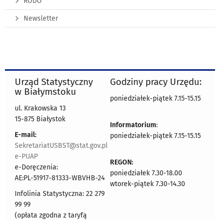
RODO
Newsletter
Urząd Statystyczny
Godziny pracy Urzędu:
w Białymstoku
poniedziałek-piątek 7.15-15.15
ul. Krakowska 13
15-875 Białystok
Informatorium
:
E-mail:
poniedziałek-piątek 7.15-15.15
SekretariatUSBST@stat.gov.pl
e-PUAP
REGON:
e-Doręczenia:
poniedziałek 7.30-18.00
AE:PL-51917-81333-WBVHB-24
wtorek-piątek 7.30-14.30
Infolinia Statystyczna: 22 279
99 99
(opłata zgodna z taryfą