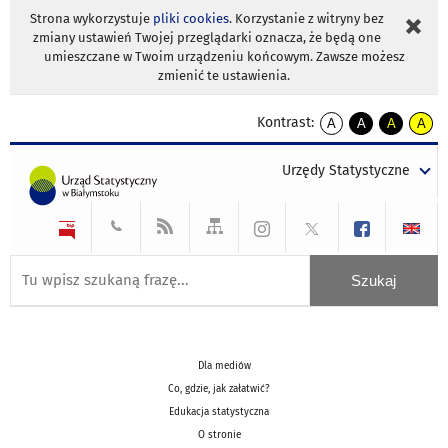
Strona wykorzystuje
pliki cookies
. Korzystanie z witryny bez
zmiany ustawień Twojej przeglądarki oznacza, że będą one
umieszczane w Twoim urządzeniu końcowym. Zawsze możesz
zmienić te ustawienia.
Kontrast:
A
A
A
A
kontrast
kontrast
kontrast
kontra
domyślny
biały
żółty
czarny
Urzędy Statystyczne
tekst
tekst
tekst
na
na
na
czarnym
czarnym
żółtym
Dla mediów
Co, gdzie, jak załatwić?
Edukacja statystyczna
O stronie