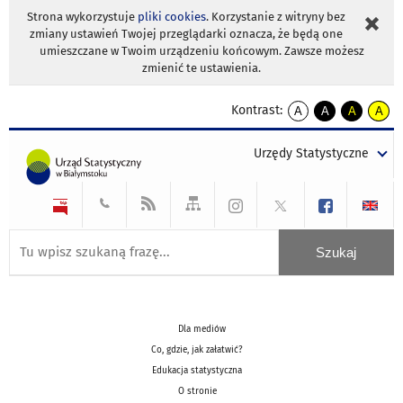
Strona wykorzystuje
pliki cookies
. Korzystanie z witryny bez
zmiany ustawień Twojej przeglądarki oznacza, że będą one
umieszczane w Twoim urządzeniu końcowym. Zawsze możesz
zmienić te ustawienia.
Kontrast:
A
A
A
A
kontrast
kontrast
kontrast
kontra
domyślny
biały
żółty
czarny
Urzędy Statystyczne
tekst
tekst
tekst
na
na
na
czarnym
czarnym
żółtym
Dla mediów
Co, gdzie, jak załatwić?
Edukacja statystyczna
O stronie