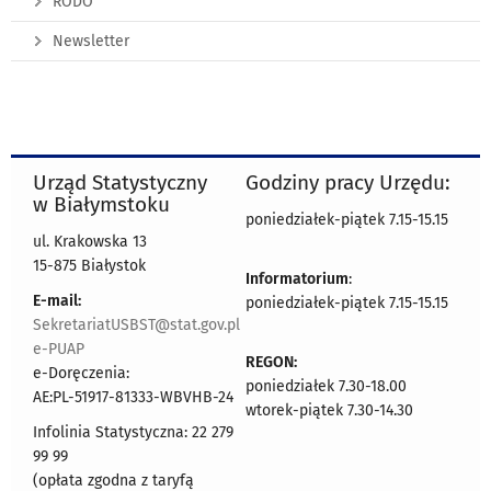
RODO
Newsletter
Urząd Statystyczny
Godziny pracy Urzędu:
w Białymstoku
poniedziałek-piątek 7.15-15.15
ul. Krakowska 13
15-875 Białystok
Informatorium
:
E-mail:
poniedziałek-piątek 7.15-15.15
SekretariatUSBST@stat.gov.pl
e-PUAP
REGON:
e-Doręczenia:
poniedziałek 7.30-18.00
AE:PL-51917-81333-WBVHB-24
wtorek-piątek 7.30-14.30
Infolinia Statystyczna: 22 279
99 99
(opłata zgodna z taryfą