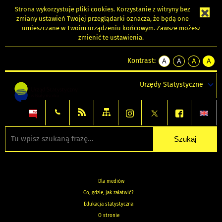
Strona wykorzystuje
pliki cookies
. Korzystanie z witryny bez
zmiany ustawień Twojej przeglądarki oznacza, że będą one
umieszczane w Twoim urządzeniu końcowym. Zawsze możesz
zmienić te ustawienia.
Kontrast:
A
A
A
A
kontrast
kontrast
kontrast
kontra
domyślny
biały
żółty
czarny
Urzędy Statystyczne
tekst
tekst
tekst
na
na
na
czarnym
czarnym
żółtym
Dla mediów
Co, gdzie, jak załatwić?
Edukacja statystyczna
O stronie