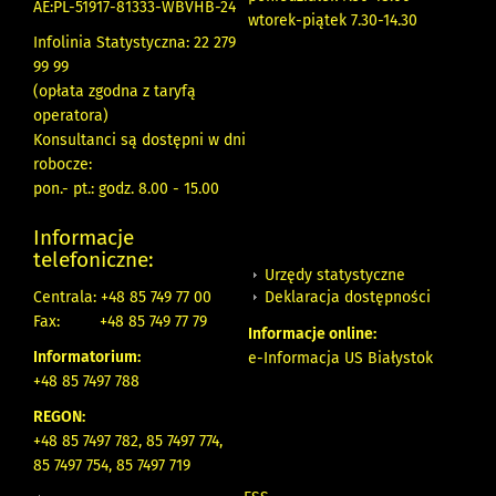
AE:PL-51917-81333-WBVHB-24
wtorek-piątek 7.30-14.30
Infolinia Statystyczna: 22 279
99 99
(opłata zgodna z taryfą
operatora)
Konsultanci są dostępni w dni
robocze:
pon.- pt.: godz. 8.00 - 15.00
Informacje
telefoniczne:
Urzędy statystyczne
Deklaracja dostępności
Centrala: +48 85 749 77 00
Fax:
+48 85 749 77 79
Informacje online:
Informatorium:
e-Informacja US Białystok
+48 85 7497 788
REGON:
+48 85 7497 782, 85 7497 774,
85 7497 754, 85 7497 719