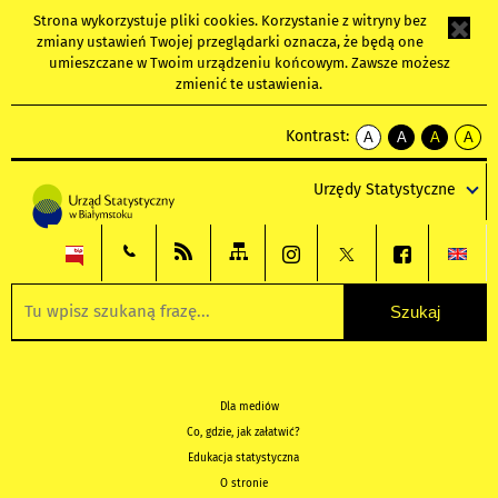
Strona wykorzystuje
pliki cookies
. Korzystanie z witryny bez
zmiany ustawień Twojej przeglądarki oznacza, że będą one
umieszczane w Twoim urządzeniu końcowym. Zawsze możesz
zmienić te ustawienia.
Kontrast:
A
A
A
A
kontrast
kontrast
kontrast
kontra
domyślny
biały
żółty
czarny
Urzędy Statystyczne
tekst
tekst
tekst
na
na
na
czarnym
czarnym
żółtym
Dla mediów
Co, gdzie, jak załatwić?
Edukacja statystyczna
O stronie