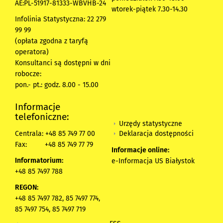
AE:PL-51917-81333-WBVHB-24
wtorek-piątek 7.30-14.30
Infolinia Statystyczna: 22 279
99 99
(opłata zgodna z taryfą
operatora)
Konsultanci są dostępni w dni
robocze:
pon.- pt.: godz. 8.00 - 15.00
Informacje
telefoniczne:
Urzędy statystyczne
Deklaracja dostępności
Centrala: +48 85 749 77 00
Fax:
+48 85 749 77 79
Informacje online:
Informatorium:
e-Informacja US Białystok
+48 85 7497 788
REGON:
+48 85 7497 782, 85 7497 774,
85 7497 754, 85 7497 719