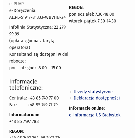
e-PUAP
REGON:
e-Doręczenia:
poniedziałek 7.30-18.00
AE:PL-51917-81333-WBVHB-24
wtorek-piątek 7.30-14.30
Infolinia Statystyczna: 22 279
99 99
(opłata zgodna z taryfą
operatora)
Konsultanci są dostępni w dni
robocze:
pon.- pt.: godz. 8.00 - 15.00
Informacje
telefoniczne:
Urzędy statystyczne
Deklaracja dostępności
Centrala: +48 85 749 77 00
Fax:
+48 85 749 77 79
Informacje online:
Informatorium:
e-Informacja US Białystok
+48 85 7497 788
REGON: