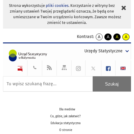
Strona wykorzystuje
pliki cookies
. Korzystanie z witryny bez
zmiany ustawień Twojej przeglądarki oznacza, że będą one
umieszczane w Twoim urządzeniu końcowym. Zawsze możesz
zmienić te ustawienia.
Kontrast:
A
A
A
A
kontrast
kontrast
kontrast
kontra
domyślny
biały
żółty
czarny
Urzędy Statystyczne
tekst
tekst
tekst
na
na
na
czarnym
czarnym
żółtym
Dla mediów
Co, gdzie, jak załatwić?
Edukacja statystyczna
O stronie