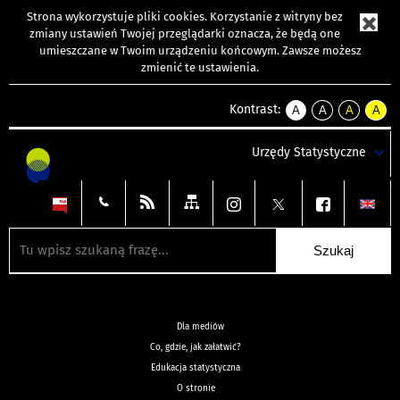
Strona wykorzystuje
pliki cookies
. Korzystanie z witryny bez
zmiany ustawień Twojej przeglądarki oznacza, że będą one
umieszczane w Twoim urządzeniu końcowym. Zawsze możesz
zmienić te ustawienia.
Kontrast:
A
A
A
A
kontrast
kontrast
kontrast
kontra
domyślny
biały
żółty
czarny
Urzędy Statystyczne
tekst
tekst
tekst
na
na
na
czarnym
czarnym
żółtym
Dla mediów
Co, gdzie, jak załatwić?
Edukacja statystyczna
O stronie