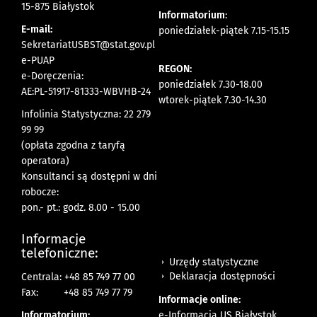
15-875 Białystok
Informatorium
:
E-mail:
poniedziałek-piątek 7.15-15.15
SekretariatUSBST@stat.gov.pl
e-PUAP
REGON:
e-Doręczenia:
poniedziałek 7.30-18.00
AE:PL-51917-81333-WBVHB-24
wtorek-piątek 7.30-14.30
Infolinia Statystyczna: 22 279
99 99
(opłata zgodna z taryfą
operatora)
Konsultanci są dostępni w dni
robocze:
pon.- pt.: godz. 8.00 - 15.00
Informacje
telefoniczne:
Urzędy statystyczne
Deklaracja dostępności
Centrala: +48 85 749 77 00
Fax:
+48 85 749 77 79
Informacje online:
Informatorium:
e-Informacja US Białystok