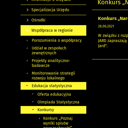
Konkurs „
Specjalizacja Urzędu
Konkurs „Nar
Ośrodki
28.06.2021
Współpraca w regionie
W związku z roz
Porozumienia o współpracy
JARD zapraszają
Jard".
Udział w zespołach
zewnętrznych
Projekty analityczno-
badawcze
Monitorowanie strategii
rozwoju lokalnego
Edukacja statystyczna
Oferta edukacyjna
Olmpiada Statystyczna
Konkursy
Konkurs „Poznaj
wyniki spisów