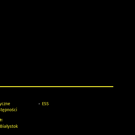
tyczne
ESS
stępności
e:
Białystok