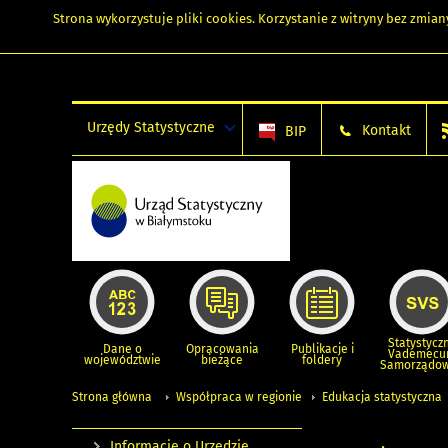
Strona wykorzystuje
pliki cookies
. Korzystanie z witryny bez zmi
Urzędy Statystyczne
Kontakt
BIP
Statystycz
Dane o
Opracowania
Publikacje i
Vademec
województwie
bieżące
foldery
Samorządo
Strona główna
Współpraca w regionie
Edukacja statystyczna
Informacje o Urzędzie