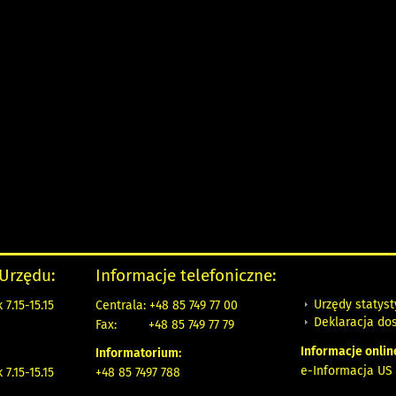
 Urzędu:
Informacje telefoniczne:
Urzędy statys
7.15-15.15
Centrala: +48 85 749 77 00
Deklaracja do
Fax:
+48 85 749 77 79
Informacje onlin
Informatorium:
e-Informacja US 
7.15-15.15
+48 85 7497 788