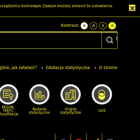
m urządzeniu końcowym. Zawsze możesz zmienić te ustawienia.
Kontrast:
A
A
A
A
kontrast
kontrast
kontrast
kontrast
domyślny
biały
żółty
czarny
tekst
tekst
tekst
na
na
na
czarnym
czarnym
żółtym
gdzie, jak załatwić?
Edukacja statystyczna
O stronie
REGON,
Badania
Urzędy
TERYT,
GUS
statystyczne
statystyczne
lasyfikacje