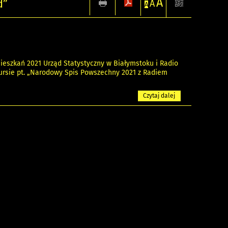
A
d”
A
A
eszkań 2021 Urząd Statystyczny w Białymstoku i Radio
ursie pt. „Narodowy Spis Powszechny 2021 z Radiem
Czytaj dalej