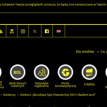
any ustawień Twojej przeglądarki oznacza, że będą one umieszczane w Twoi
Dla mediów
Co, 
ne
Bank Danych
Statystyka
Portal
um
STRATEG
Lokalnych
regionalna
Geostatystyczny
wca
K
Konkursy
Konkurs „Narodowy Spis Powszechny 2021 z Radiem Jard”