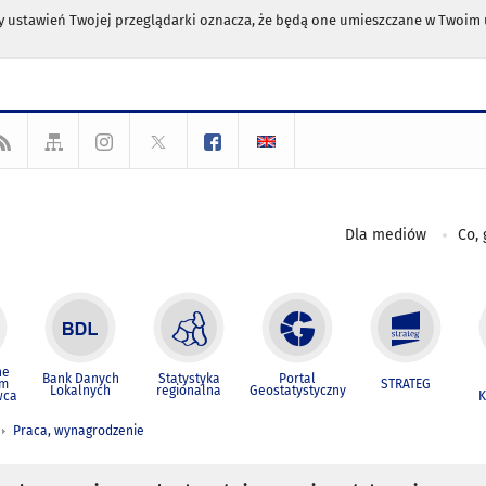
any ustawień Twojej przeglądarki oznacza, że będą one umieszczane w Twoi
Dla mediów
Co, 
ne
Bank Danych
Statystyka
Portal
um
STRATEG
Lokalnych
regionalna
Geostatystyczny
wca
K
Praca, wynagrodzenie