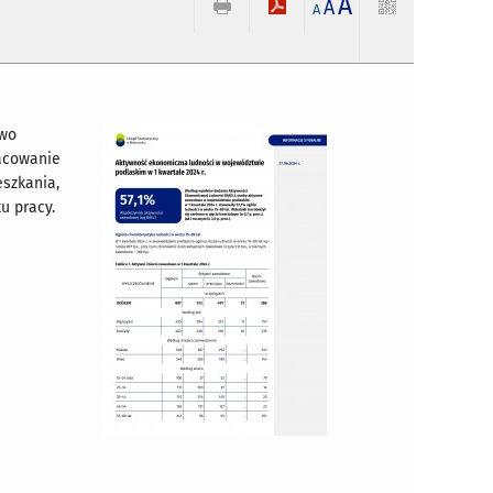
A
A
A
owo
racowanie
eszkania,
u pracy.