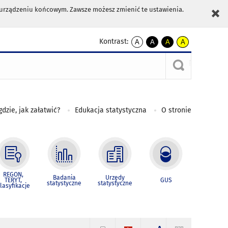
m urządzeniu końcowym. Zawsze możesz zmienić te ustawienia.
Kontrast:
A
A
A
A
kontrast
kontrast
kontrast
kontrast
domyślny
biały
żółty
czarny
tekst
tekst
tekst
na
na
na
czarnym
czarnym
żółtym
gdzie, jak załatwić?
Edukacja statystyczna
O stronie
REGON,
Badania
Urzędy
TERYT,
GUS
statystyczne
statystyczne
lasyfikacje