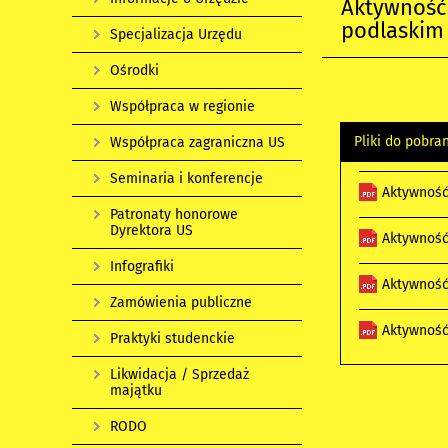
Aktywność
podlaskim 
Specjalizacja Urzędu
Ośrodki
Współpraca w regionie
Pliki do pobra
Współpraca zagraniczna US
Seminaria i konferencje
Aktywność
Patronaty honorowe
Dyrektora US
Aktywność
Infografiki
Aktywność
Zamówienia publiczne
Aktywność
Praktyki studenckie
Likwidacja / Sprzedaż
majątku
RODO