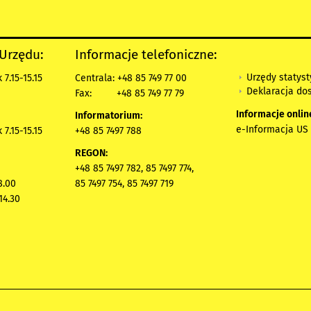
 Urzędu:
Informacje telefoniczne:
Urzędy statys
7.15-15.15
Centrala: +48 85 749 77 00
Deklaracja do
Fax:
+48 85 749 77 79
Informacje onlin
Informatorium:
e-Informacja US 
7.15-15.15
+48 85 7497 788
REGON:
+48 85 7497 782, 85 7497 774,
8.00
85 7497 754, 85 7497 719
14.30