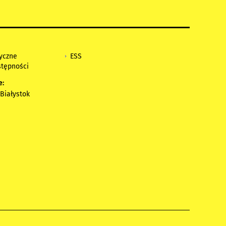
tyczne
ESS
stępności
e:
Białystok