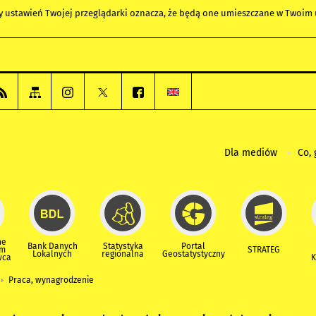
any ustawień Twojej przeglądarki oznacza, że będą one umieszczane w Twoi
Dla mediów
Co, 
ne
Bank Danych
Statystyka
Portal
um
STRATEG
Lokalnych
regionalna
Geostatystyczny
wca
K
Praca, wynagrodzenie