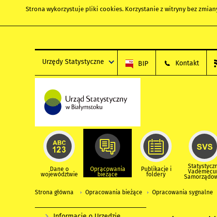
Strona wykorzystuje
pliki cookies
. Korzystanie z witryny bez zmi
Urzędy Statystyczne
Kontakt
BIP
Statystycz
Dane o
Opracowania
Publikacje i
Vademec
województwie
bieżące
foldery
Samorządo
Strona główna
Opracowania bieżące
Opracowania sygnalne
Informacje o Urzędzie