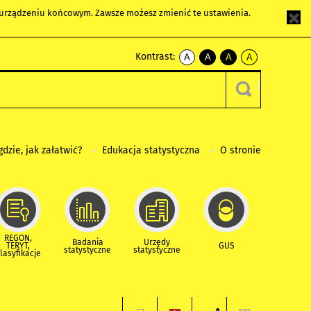
m urządzeniu końcowym. Zawsze możesz zmienić te ustawienia.
Kontrast:
A
A
A
A
kontrast
kontrast
kontrast
kontrast
domyślny
biały
żółty
czarny
tekst
tekst
tekst
na
na
na
czarnym
czarnym
żółtym
gdzie, jak załatwić?
Edukacja statystyczna
O stronie
REGON,
Badania
Urzędy
TERYT,
GUS
statystyczne
statystyczne
lasyfikacje