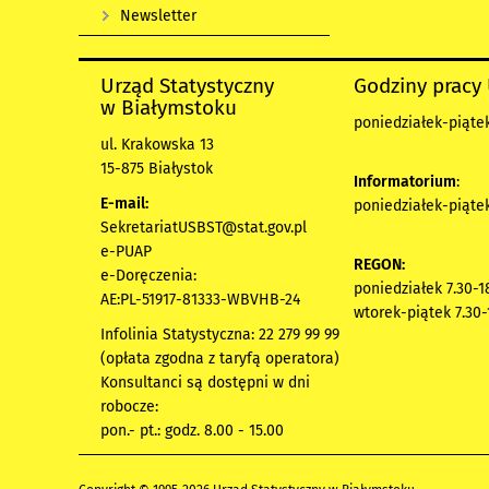
Newsletter
Urząd Statystyczny
Godziny pracy
w Białymstoku
poniedziałek-piątek 
ul. Krakowska 13
15-875 Białystok
Informatorium
:
E-mail:
poniedziałek-piątek 
SekretariatUSBST@stat.gov.pl
e-PUAP
REGON:
e-Doręczenia:
poniedziałek 7.30-1
AE:PL-51917-81333-WBVHB-24
wtorek-piątek 7.30-
Infolinia Statystyczna: 22 279 99 99
(opłata zgodna z taryfą operatora)
Konsultanci są dostępni w dni
robocze:
pon.- pt.: godz. 8.00 - 15.00