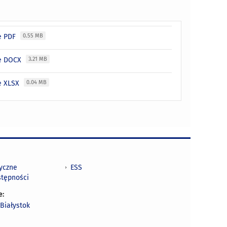
ie PDF
0.55 MB
ie DOCX
3.21 MB
ie XLSX
0.04 MB
tyczne
ESS
stępności
e:
Białystok