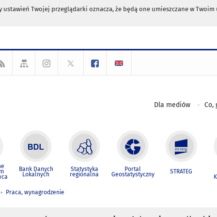
any ustawień Twojej przeglądarki oznacza, że będą one umieszczane w Twoi
Dla mediów
Co, 
ne
Bank Danych
Statystyka
Portal
um
STRATEG
Lokalnych
regionalna
Geostatystyczny
wca
K
Praca, wynagrodzenie