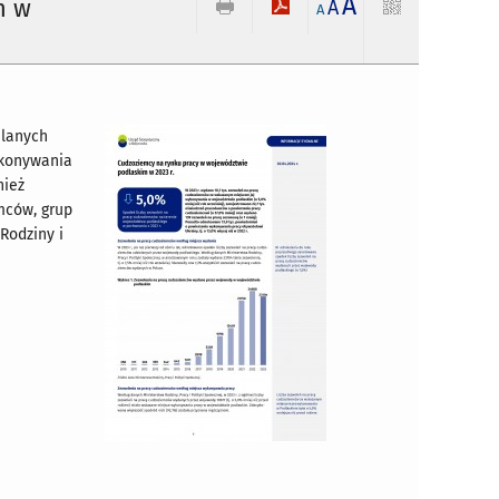
A
m w
A
A
elanych
ykonywania
nież
mców, grup
Rodziny i