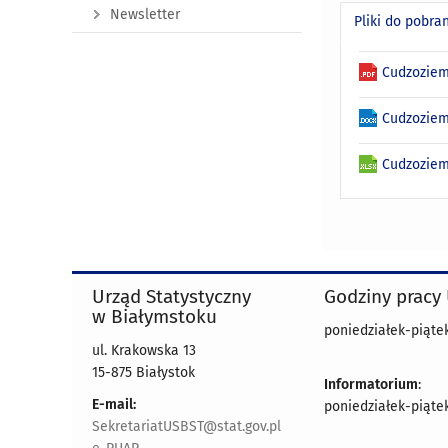
Newsletter
Pliki do pobra
Cudzoziem
Cudzoziem
Cudzoziem
Urząd Statystyczny
Godziny pracy
w Białymstoku
poniedziałek-piątek 
ul. Krakowska 13
15-875 Białystok
Informatorium
:
E-mail:
poniedziałek-piątek 
SekretariatUSBST@stat.gov.pl