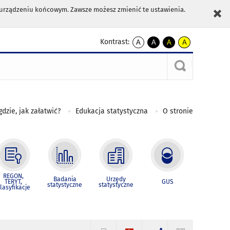
m urządzeniu końcowym. Zawsze możesz zmienić te ustawienia.
Kontrast:
A
A
A
A
kontrast
kontrast
kontrast
kontrast
domyślny
biały
żółty
czarny
tekst
tekst
tekst
na
na
na
czarnym
czarnym
żółtym
gdzie, jak załatwić?
Edukacja statystyczna
O stronie
REGON,
Badania
Urzędy
TERYT,
GUS
statystyczne
statystyczne
lasyfikacje