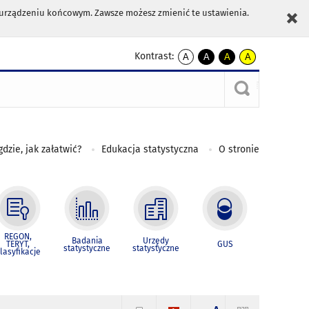
m urządzeniu końcowym. Zawsze możesz zmienić te ustawienia.
Kontrast:
A
A
A
A
kontrast
kontrast
kontrast
kontrast
domyślny
biały
żółty
czarny
tekst
tekst
tekst
na
na
na
czarnym
czarnym
żółtym
gdzie, jak załatwić?
Edukacja statystyczna
O stronie
REGON,
Badania
Urzędy
TERYT,
GUS
statystyczne
statystyczne
lasyfikacje