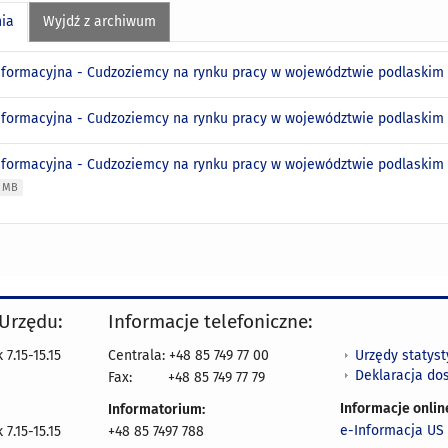
nia
Wyjdź z archiwum
nformacyjna - Cudzoziemcy na rynku pracy w województwie podlaskim w
nformacyjna - Cudzoziemcy na rynku pracy w województwie podlaskim 
nformacyjna - Cudzoziemcy na rynku pracy w województwie podlaskim 
3 MB
 Urzędu:
Informacje telefoniczne:
Urzędy statys
7.15-15.15
Centrala: +48 85 749 77 00
Deklaracja do
Fax:
+48 85 749 77 79
Informacje onlin
Informatorium:
e-Informacja US 
7.15-15.15
+48 85 7497 788