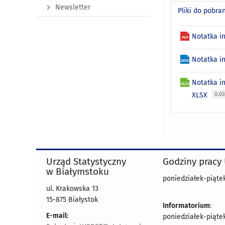
Newsletter
Pliki do pobra
Notatka i
Notatka i
Notatka i
XLSX
0.0
Urząd Statystyczny
Godziny pracy
w Białymstoku
poniedziałek-piątek 
ul. Krakowska 13
15-875 Białystok
Informatorium
:
E-mail:
poniedziałek-piątek 