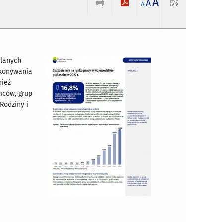
A
A
A
elanych
ykonywania
nież
mców, grup
Rodziny i