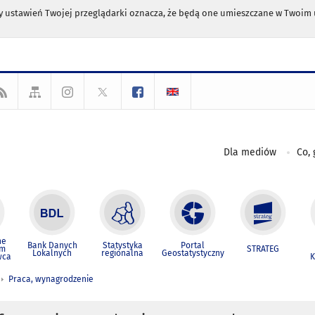
any ustawień Twojej przeglądarki oznacza, że będą one umieszczane w Twoi
Dla mediów
Co, 
ne
Bank Danych
Statystyka
Portal
um
STRATEG
Lokalnych
regionalna
Geostatystyczny
wca
K
Praca, wynagrodzenie