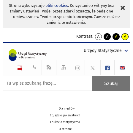
Strona wykorzystuje
pliki cookies
. Korzystanie z witryny bez
zmiany ustawień Twojej przeglądarki oznacza, że będą one
umieszczane w Twoim urządzeniu końcowym. Zawsze możesz
zmienić te ustawienia.
Kontrast:
A
A
A
A
kontrast
kontrast
kontrast
kontra
domyślny
biały
żółty
czarny
Urzędy Statystyczne
tekst
tekst
tekst
na
na
na
czarnym
czarnym
żółtym
Dla mediów
Co, gdzie, jak załatwić?
Edukacja statystyczna
O stronie