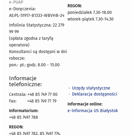
e-PUAP
REGON:
e-Doręczenia:
poniedziałek 7.30-18.00
AE:PL-51917-81333-WBVHB-24
wtorek-piątek 7.30-14.30
Infolinia Statystyczna: 22 279
99 99
(opłata zgodna z taryfą
operatora)
Konsultanci są dostępni w dni
robocze:
pon.- pt.: godz. 8.00 - 15.00
Informacje
telefoniczne:
Urzędy statystyczne
Deklaracja dostępności
Centrala: +48 85 749 77 00
Fax:
+48 85 749 77 79
Informacje online:
Informatorium:
e-Informacja US Białystok
+48 85 7497 788
REGON:
+48 85 7497 782, 85 7497 774,