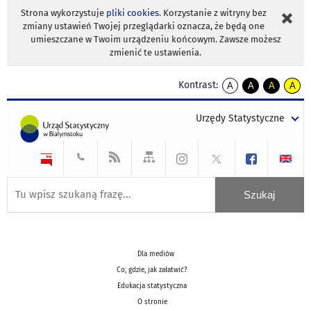
Strona wykorzystuje
pliki cookies
. Korzystanie z witryny bez
zmiany ustawień Twojej przeglądarki oznacza, że będą one
umieszczane w Twoim urządzeniu końcowym. Zawsze możesz
zmienić te ustawienia.
Kontrast:
A
A
A
A
kontrast
kontrast
kontrast
kontra
domyślny
biały
żółty
czarny
Urzędy Statystyczne
tekst
tekst
tekst
na
na
na
czarnym
czarnym
żółtym
Dla mediów
Co, gdzie, jak załatwić?
Edukacja statystyczna
O stronie