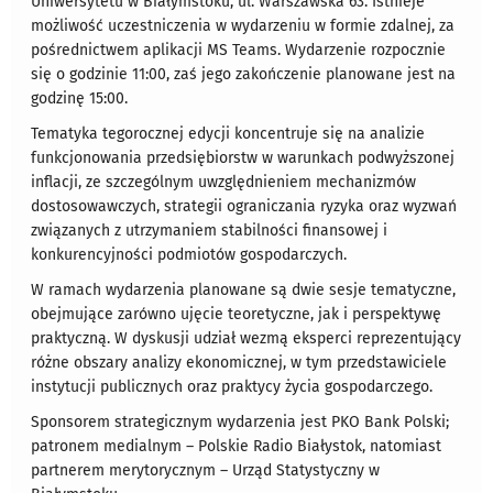
Uniwersytetu w Białymstoku, ul. Warszawska 63. Istnieje
możliwość uczestniczenia w wydarzeniu w formie zdalnej, za
pośrednictwem aplikacji MS Teams. Wydarzenie rozpocznie
się o godzinie 11:00, zaś jego zakończenie planowane jest na
godzinę 15:00.
Tematyka tegorocznej edycji koncentruje się na analizie
funkcjonowania przedsiębiorstw w warunkach podwyższonej
inflacji, ze szczególnym uwzględnieniem mechanizmów
dostosowawczych, strategii ograniczania ryzyka oraz wyzwań
związanych z utrzymaniem stabilności finansowej i
konkurencyjności podmiotów gospodarczych.
W ramach wydarzenia planowane są dwie sesje tematyczne,
obejmujące zarówno ujęcie teoretyczne, jak i perspektywę
praktyczną. W dyskusji udział wezmą eksperci reprezentujący
różne obszary analizy ekonomicznej, w tym przedstawiciele
instytucji publicznych oraz praktycy życia gospodarczego.
Sponsorem strategicznym wydarzenia jest PKO Bank Polski;
patronem medialnym – Polskie Radio Białystok, natomiast
partnerem merytorycznym – Urząd Statystyczny w