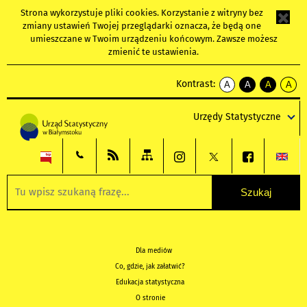
Strona wykorzystuje
pliki cookies
. Korzystanie z witryny bez
zmiany ustawień Twojej przeglądarki oznacza, że będą one
umieszczane w Twoim urządzeniu końcowym. Zawsze możesz
zmienić te ustawienia.
Kontrast:
A
A
A
A
kontrast
kontrast
kontrast
kontra
domyślny
biały
żółty
czarny
Urzędy Statystyczne
tekst
tekst
tekst
na
na
na
czarnym
czarnym
żółtym
Dla mediów
Co, gdzie, jak załatwić?
Edukacja statystyczna
O stronie