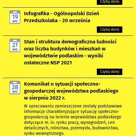
Czytaj dalej
Infografika - Ogólnopolski Dzień
19
Przedszkolaka - 20 września
wrz
Czytaj dalej
Stan i struktura demograficzna ludności
27
oraz liczba budynków i mieszkań w
wrz
województwie podlaskim - wyniki
ostateczne NSP 2021
Czytaj dalej
Komunikat o sytuacji społeczno-
28
gospodarczej województwa podlaskiego
wrz
w sierpniu 2022 r.
W opracowaniu zamieszczone zostały podstawowe
informacje charakteryzujące sytuację społeczno-
gospodarczą na terenie województwa podlaskiego
dotyczące m. in. rynku pracy, wynagrodzeń, cen
detalicznych, rolnictwa, przemysłu, budownictwa,
rynku wewnętrznego.