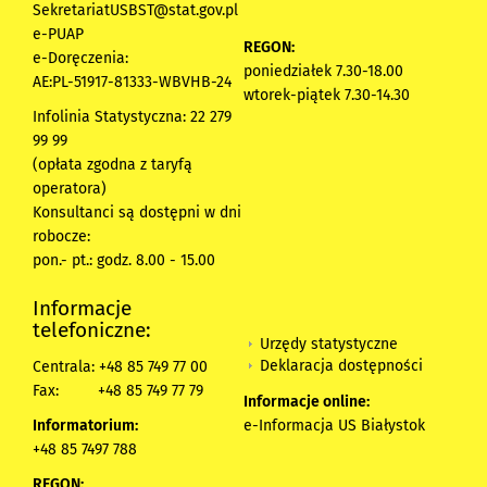
SekretariatUSBST@stat.gov.pl
e-PUAP
REGON:
e-Doręczenia:
poniedziałek 7.30-18.00
AE:PL-51917-81333-WBVHB-24
wtorek-piątek 7.30-14.30
Infolinia Statystyczna: 22 279
99 99
(opłata zgodna z taryfą
operatora)
Konsultanci są dostępni w dni
robocze:
pon.- pt.: godz. 8.00 - 15.00
Informacje
telefoniczne:
Urzędy statystyczne
Deklaracja dostępności
Centrala: +48 85 749 77 00
Fax:
+48 85 749 77 79
Informacje online:
Informatorium:
e-Informacja US Białystok
+48 85 7497 788
REGON: