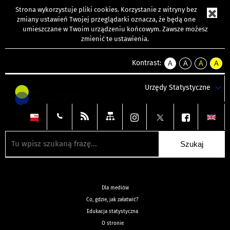
Strona wykorzystuje
pliki cookies
. Korzystanie z witryny bez
zmiany ustawień Twojej przeglądarki oznacza, że będą one
umieszczane w Twoim urządzeniu końcowym. Zawsze możesz
zmienić te ustawienia.
Kontrast:
A
A
A
A
kontrast
kontrast
kontrast
kontra
domyślny
biały
żółty
czarny
Urzędy Statystyczne
tekst
tekst
tekst
na
na
na
czarnym
czarnym
żółtym
Dla mediów
Co, gdzie, jak załatwić?
Edukacja statystyczna
O stronie