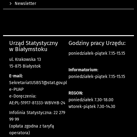
Newsletter
Urząd Statystyczny
Godziny pracy Urzędu:
w Białymstoku
poniedziałek-piątek 7.15-15.15
ul. Krakowska 13
15-875 Białystok
Informatorium
:
E-mail:
poniedziałek-piątek 7.15-15.15
SekretariatUSBST@stat.gov.pl
e-PUAP
REGON:
e-Doręczenia:
poniedziałek 7.30-18.00
AE:PL-51917-81333-WBVHB-24
wtorek-piątek 7.30-14.30
Infolinia Statystyczna: 22 279
99 99
(opłata zgodna z taryfą
operatora)