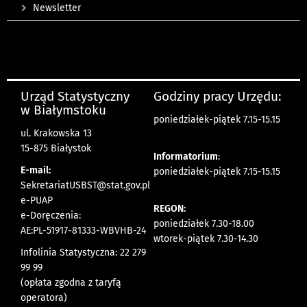
Newsletter
Urząd Statystyczny
Godziny pracy Urzędu:
w Białymstoku
poniedziałek-piątek 7.15-15.15
ul. Krakowska 13
15-875 Białystok
Informatorium
:
E-mail:
poniedziałek-piątek 7.15-15.15
SekretariatUSBST@stat.gov.pl
e-PUAP
REGON:
e-Doręczenia:
poniedziałek 7.30-18.00
AE:PL-51917-81333-WBVHB-24
wtorek-piątek 7.30-14.30
Infolinia Statystyczna: 22 279
99 99
(opłata zgodna z taryfą
operatora)