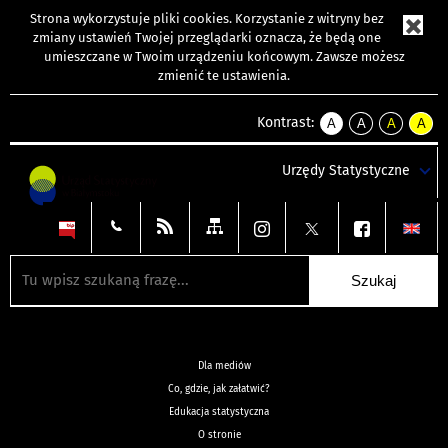
Strona wykorzystuje
pliki cookies
. Korzystanie z witryny bez
zmiany ustawień Twojej przeglądarki oznacza, że będą one
umieszczane w Twoim urządzeniu końcowym. Zawsze możesz
zmienić te ustawienia.
Kontrast:
A
A
A
A
kontrast
kontrast
kontrast
kontra
domyślny
biały
żółty
czarny
Urzędy Statystyczne
tekst
tekst
tekst
na
na
na
czarnym
czarnym
żółtym
Dla mediów
Co, gdzie, jak załatwić?
Edukacja statystyczna
O stronie