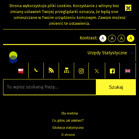
Strona wykorzystuje
pliki cookies
. Korzystanie z witryny bez
zmiany ustawień Twojej przeglądarki oznacza, że będą one
umieszczane w Twoim urządzeniu końcowym. Zawsze możesz
zmienić te ustawienia.
Kontrast:
A
A
A
A
kontrast
kontrast
kontrast
kontra
domyślny
biały
żółty
czarny
Urzędy Statystyczne
tekst
tekst
tekst
na
na
na
czarnym
czarnym
żółtym
Dla mediów
Co, gdzie, jak załatwić?
Edukacja statystyczna
O stronie