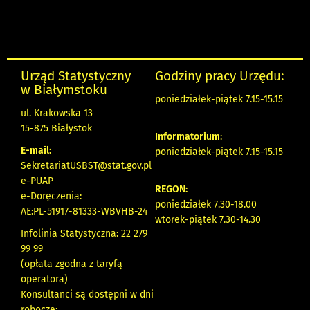
Urząd Statystyczny
Godziny pracy Urzędu:
w Białymstoku
poniedziałek-piątek 7.15-15.15
ul. Krakowska 13
15-875 Białystok
Informatorium
:
E-mail:
poniedziałek-piątek 7.15-15.15
SekretariatUSBST@stat.gov.pl
e-PUAP
REGON:
e-Doręczenia:
poniedziałek 7.30-18.00
AE:PL-51917-81333-WBVHB-24
wtorek-piątek 7.30-14.30
Infolinia Statystyczna: 22 279
99 99
(opłata zgodna z taryfą
operatora)
Konsultanci są dostępni w dni
robocze: