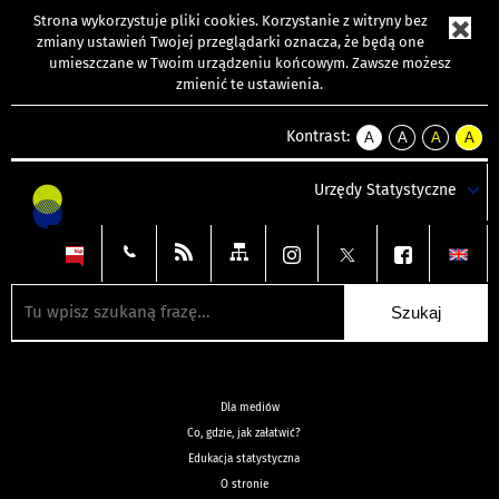
Strona wykorzystuje
pliki cookies
. Korzystanie z witryny bez
zmiany ustawień Twojej przeglądarki oznacza, że będą one
umieszczane w Twoim urządzeniu końcowym. Zawsze możesz
zmienić te ustawienia.
Kontrast:
A
A
A
A
kontrast
kontrast
kontrast
kontra
domyślny
biały
żółty
czarny
Urzędy Statystyczne
tekst
tekst
tekst
na
na
na
czarnym
czarnym
żółtym
Dla mediów
Co, gdzie, jak załatwić?
Edukacja statystyczna
O stronie