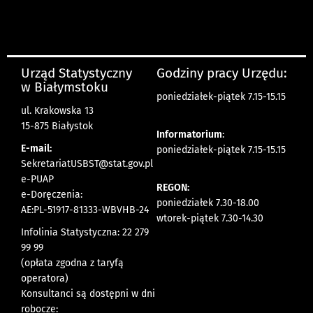
Urząd Statystyczny
Godziny pracy Urzędu:
w Białymstoku
poniedziałek-piątek 7.15-15.15
ul. Krakowska 13
15-875 Białystok
Informatorium
:
E-mail:
poniedziałek-piątek 7.15-15.15
SekretariatUSBST@stat.gov.pl
e-PUAP
REGON:
e-Doręczenia:
poniedziałek 7.30-18.00
AE:PL-51917-81333-WBVHB-24
wtorek-piątek 7.30-14.30
Infolinia Statystyczna: 22 279
99 99
(opłata zgodna z taryfą
operatora)
Konsultanci są dostępni w dni
robocze: