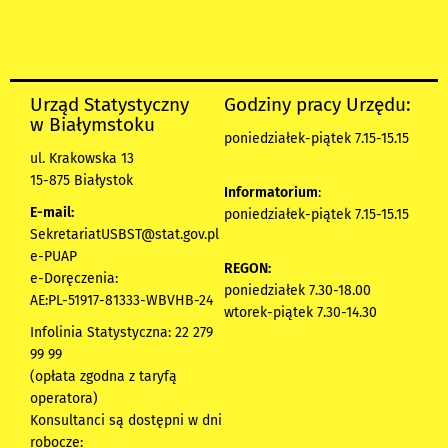
Urząd Statystyczny
Godziny pracy Urzędu:
w Białymstoku
poniedziałek-piątek 7.15-15.15
ul. Krakowska 13
15-875 Białystok
Informatorium
:
E-mail:
poniedziałek-piątek 7.15-15.15
SekretariatUSBST@stat.gov.pl
e-PUAP
REGON:
e-Doręczenia:
poniedziałek 7.30-18.00
AE:PL-51917-81333-WBVHB-24
wtorek-piątek 7.30-14.30
Infolinia Statystyczna: 22 279
99 99
(opłata zgodna z taryfą
operatora)
Konsultanci są dostępni w dni
robocze: