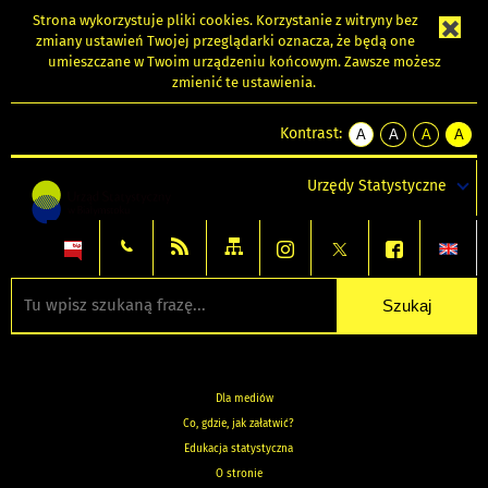
Strona wykorzystuje
pliki cookies
. Korzystanie z witryny bez
zmiany ustawień Twojej przeglądarki oznacza, że będą one
umieszczane w Twoim urządzeniu końcowym. Zawsze możesz
zmienić te ustawienia.
Kontrast:
A
A
A
A
kontrast
kontrast
kontrast
kontra
domyślny
biały
żółty
czarny
Urzędy Statystyczne
tekst
tekst
tekst
na
na
na
czarnym
czarnym
żółtym
Dla mediów
Co, gdzie, jak załatwić?
Edukacja statystyczna
O stronie