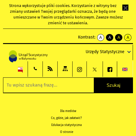
Strona wykorzystuje
pliki cookies
. Korzystanie z witryny bez
zmiany ustawień Twojej przeglądarki oznacza, że będą one
umieszczane w Twoim urządzeniu końcowym. Zawsze możesz
zmienić te ustawienia.
Kontrast:
A
A
A
A
kontrast
kontrast
kontrast
kontra
domyślny
biały
żółty
czarny
Urzędy Statystyczne
tekst
tekst
tekst
na
na
na
czarnym
czarnym
żółtym
Dla mediów
Co, gdzie, jak załatwić?
Edukacja statystyczna
O stronie