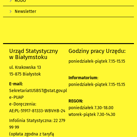
RODO
Newsletter
Urząd Statystyczny
Godziny pracy Urzędu:
w Białymstoku
poniedziałek-piątek 7.15-15.15
ul. Krakowska 13
15-875 Białystok
Informatorium
:
E-mail:
poniedziałek-piątek 7.15-15.15
SekretariatUSBST@stat.gov.pl
e-PUAP
REGON:
e-Doręczenia:
poniedziałek 7.30-18.00
AE:PL-51917-81333-WBVHB-24
wtorek-piątek 7.30-14.30
Infolinia Statystyczna: 22 279
99 99
(opłata zgodna z taryfą