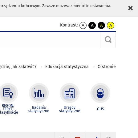
m urządzeniu końcowym. Zawsze możesz zmienić te ustawienia.
Kontrast:
A
A
A
A
kontrast
kontrast
kontrast
kontrast
domyślny
biały
żółty
czarny
tekst
tekst
tekst
na
na
na
czarnym
czarnym
żółtym
gdzie, jak załatwić?
Edukacja statystyczna
O stronie
REGON,
Badania
Urzędy
TERYT,
GUS
statystyczne
statystyczne
lasyfikacje