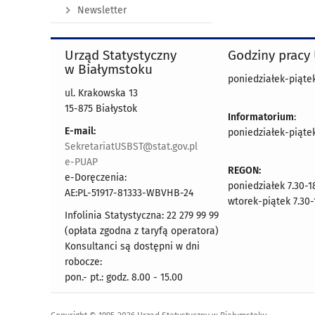
Newsletter
Urząd Statystyczny
Godziny pracy
w Białymstoku
poniedziałek-piątek 
ul. Krakowska 13
15-875 Białystok
Informatorium
:
E-mail:
poniedziałek-piątek 
SekretariatUSBST@stat.gov.pl
e-PUAP
REGON:
e-Doręczenia:
poniedziałek 7.30-1
AE:PL-51917-81333-WBVHB-24
wtorek-piątek 7.30-
Infolinia Statystyczna: 22 279 99 99
(opłata zgodna z taryfą operatora)
Konsultanci są dostępni w dni
robocze:
pon.- pt.: godz. 8.00 - 15.00