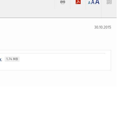
A
A
A
30.10.2015
r.
1.74 MB