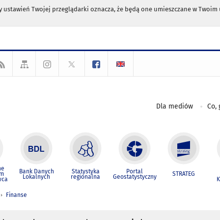
any ustawień Twojej przeglądarki oznacza, że będą one umieszczane w Twoi
Dla mediów
Co, 
ne
Bank Danych
Statystyka
Portal
um
STRATEG
Lokalnych
regionalna
Geostatystyczny
wca
K
Finanse