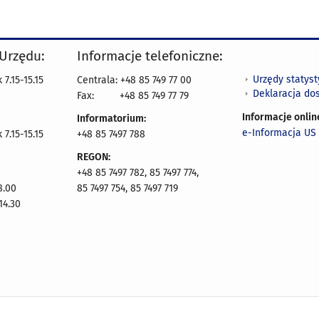
 Urzędu:
Informacje telefoniczne:
Urzędy statys
7.15-15.15
Centrala: +48 85 749 77 00
Deklaracja do
Fax:
+48 85 749 77 79
Informacje onlin
Informatorium:
e-Informacja US 
7.15-15.15
+48 85 7497 788
REGON:
+48 85 7497 782, 85 7497 774,
8.00
85 7497 754, 85 7497 719
14.30