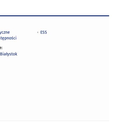
tyczne
ESS
stępności
e:
Białystok