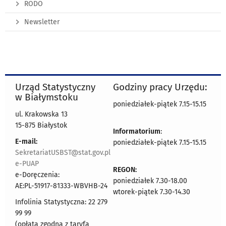
RODO
Newsletter
Urząd Statystyczny
Godziny pracy Urzędu:
w Białymstoku
poniedziałek-piątek 7.15-15.15
ul. Krakowska 13
15-875 Białystok
Informatorium
:
E-mail:
poniedziałek-piątek 7.15-15.15
SekretariatUSBST@stat.gov.pl
e-PUAP
REGON:
e-Doręczenia:
poniedziałek 7.30-18.00
AE:PL-51917-81333-WBVHB-24
wtorek-piątek 7.30-14.30
Infolinia Statystyczna: 22 279
99 99
(opłata zgodna z taryfą