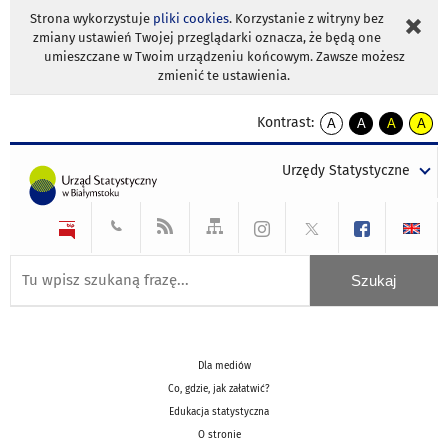
Strona wykorzystuje
pliki cookies
. Korzystanie z witryny bez
zmiany ustawień Twojej przeglądarki oznacza, że będą one
umieszczane w Twoim urządzeniu końcowym. Zawsze możesz
zmienić te ustawienia.
Kontrast:
A
A
A
A
kontrast
kontrast
kontrast
kontra
domyślny
biały
żółty
czarny
Urzędy Statystyczne
tekst
tekst
tekst
na
na
na
czarnym
czarnym
żółtym
Dla mediów
Co, gdzie, jak załatwić?
Edukacja statystyczna
O stronie