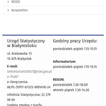
RODO
Newsletter
Urząd Statystyczny
Godziny pracy Urzędu:
w Białymstoku
poniedziałek-piątek 7.15-15.15
ul. Krakowska 13
15-875 Białystok
Informatorium
:
E-mail:
poniedziałek-piątek 7.15-15.15
SekretariatUSBST@stat.gov.pl
e-PUAP
REGON:
e-Doręczenia:
poniedziałek 7.30-18.00
AE:PL-51917-81333-WBVHB-24
wtorek-piątek 7.30-14.30
Infolinia Statystyczna: 22 279
99 99
(opłata zgodna z taryfą