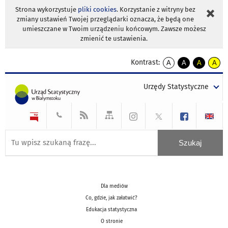
Strona wykorzystuje
pliki cookies
. Korzystanie z witryny bez
zmiany ustawień Twojej przeglądarki oznacza, że będą one
umieszczane w Twoim urządzeniu końcowym. Zawsze możesz
zmienić te ustawienia.
Kontrast:
A
A
A
A
kontrast
kontrast
kontrast
kontra
domyślny
biały
żółty
czarny
Urzędy Statystyczne
tekst
tekst
tekst
na
na
na
czarnym
czarnym
żółtym
Dla mediów
Co, gdzie, jak załatwić?
Edukacja statystyczna
O stronie